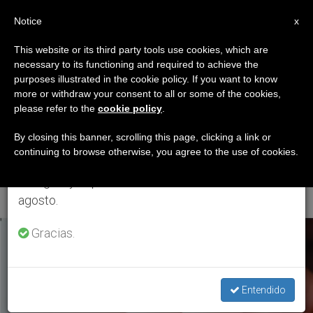
ES
Notice
×
x
Aviso importante
This website or its third party tools use cookies, which are
necessary to its functioning and required to achieve the
Del 27 de julio al 7 de agosto haremos la pausa
ETIQUETA
purposes illustrated in the cookie policy. If you want to know
anual, aprovechando que en el periodo de verano
Posts Tagged ‘50
more or withdraw your consent to all or some of the cookies,
please refer to the
cookie policy
.
se generan menos informaciones y también el
Aniversario Humanae
consumo de las mismas disminuye.
By closing this banner, scrolling this page, clicking a link or
continuing to browse otherwise, you agree to the use of cookies.
Vitae’
Retomamos el trabajo ordinario de las ediciones
en inglés y español de ZENIT el lunes 10 de
agosto.
ÚLTIMAS NOTICIAS
Gracias.
Entendido