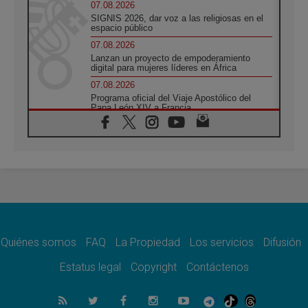
07.08.2026
SIGNIS 2026, dar voz a las religiosas en el
espacio público
07.08.2026
Lanzan un proyecto de empoderamiento
digital para mujeres líderes en África
07.08.2026
Programa oficial del Viaje Apostólico del
Papa León XIV a Francia
07.08.2026
Obispos de Ecuador: El bien de las familias
no admite premuras legislativas
06.08.2026
Cardenal Parolin: La paz comienza con la
empatía al dolor del otro
06.08.2026
Fray Marco Vianelli: Aprender el Evangelio
de la Paz en la Escuela de San Francisco
Quiénes somos
FAQ
La Propiedad
Los servicios
Difusión
06.08.2026
La visita del Papa León XIV a Asís en un
Estatus legal
Copyright
Contáctenos
minuto
06.08.2026
El agradecimiento de los jóvenes al Papa:
«Hoy nos sentimos Iglesia»