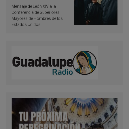
de inspiración y
Mensaje de León XIV a la
santificación
Conferencia de Superiores
Mayores de Hombres de los
Estados Unidos