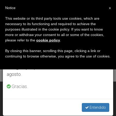
ES
Notice
×
x
Aviso importante
This website or its third party tools use cookies, which are
necessary to its functioning and required to achieve the
Del 27 de julio al 7 de agosto haremos la pausa
ETIQUETA
purposes illustrated in the cookie policy. If you want to know
anual, aprovechando que en el periodo de verano
Posts Tagged ‘6 De
more or withdraw your consent to all or some of the cookies,
please refer to the
cookie policy
.
se generan menos informaciones y también el
Mayo’
consumo de las mismas disminuye.
By closing this banner, scrolling this page, clicking a link or
continuing to browse otherwise, you agree to the use of cookies.
Retomamos el trabajo ordinario de las ediciones
en inglés y español de ZENIT el lunes 10 de
ÚLTIMAS NOTICIAS
agosto.
Gracias.
Guardia Suiza: La fiesta del 6 de mayo se celebrará
sobriamente por el coronavirus
Entendido
MAY 05, 2020 19:45