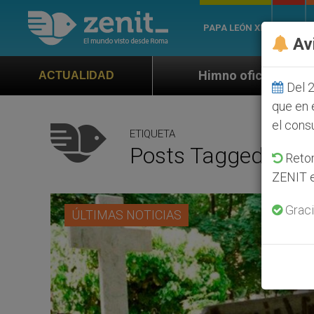
PAPA LEÓN XIV
ROMA
Av
Himno oficial de la Jornada Mundial de la J
ACTUALIDAD
Del 2
que en 
el cons
ETIQUETA
Posts Tagged ‘Ale
Retom
ZENIT e
Graci
ÚLTIMAS NOTICIAS