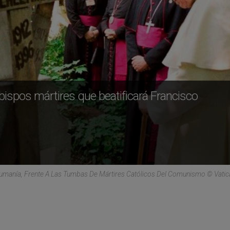
obispos mártires que beatificará Francisco
 Rumanía, Frente A Las Tumbas De Mártires Católicos Del Comunismo © Vati