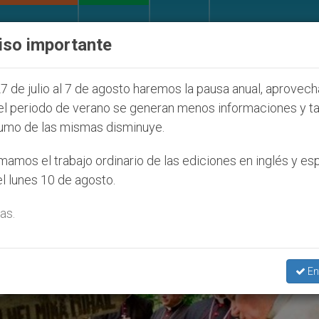
IGLESIA Y MUNDO
DOCUMENTOS
DONATIVOS
iso importante
uventud Seúl 2027
ONU se pronuncia ante caso d
7 de julio al 7 de agosto haremos la pausa anual, aprovec
el periodo de verano se generan menos informaciones y t
umo de las mismas disminuye.
xandru Rusu’
amos el trabajo ordinario de las ediciones en inglés y es
l lunes 10 de agosto.
as.
En