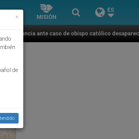
ES
×
MISIÓN
e obispo católico desaparecido por la dictadura nic
hando
ambién
pañol de
tendido