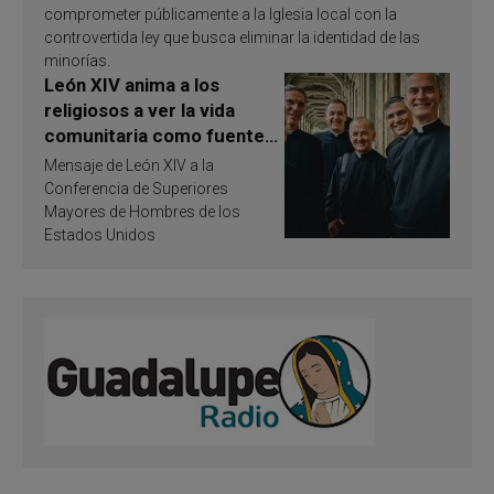
comprometer públicamente a la Iglesia local con la
controvertida ley que busca eliminar la identidad de las
minorías.
León XIV anima a los
religiosos a ver la vida
comunitaria como fuente
de inspiración y
Mensaje de León XIV a la
santificación
Conferencia de Superiores
Mayores de Hombres de los
Estados Unidos