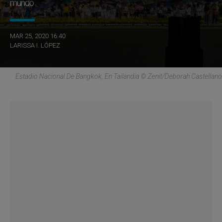
mundo
MAR 25, 2020 16:40
LARISSA I. LÓPEZ
Estadio Nacional De Bangkok, En Tailandia © Zenit/Deborah Castellano