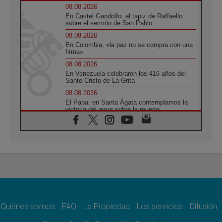
08.08.2026
En Castel Gandolfo, el tapiz de Raffaello
sobre el sermón de San Pablo
08.08.2026
En Colombia, «la paz no se compra con una
firma»
08.08.2026
En Venezuela celebraron los 416 años del
Santo Cristo de La Grita
08.08.2026
El Papa: en Santa Ágata contemplamos la
victoria del amor sobre la muerte
08.08.2026
León XIV visitará el Santuario de la Madre
del Buen Consejo de Genazzano
07.08.2026
Filipinas: el Vicariato Apostólico de Calapán
se convierte en diócesis
07.08.2026
Honduras: Los desplazados invisibles de una
crisis olvidada
Quiénes somos
FAQ
La Propiedad
Los servicios
Difusión
07.08.2026
Bokalic: "En Argentina el Papa León señalará