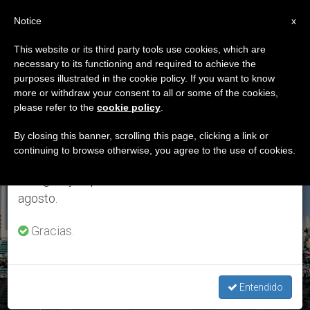
ES
Notice
×
x
Aviso importante
This website or its third party tools use cookies, which are
necessary to its functioning and required to achieve the
Del 27 de julio al 7 de agosto haremos la pausa
ETIQUETA
purposes illustrated in the cookie policy. If you want to know
anual, aprovechando que en el periodo de verano
Posts Tagged ‘Anuario
more or withdraw your consent to all or some of the cookies,
please refer to the
cookie policy
.
se generan menos informaciones y también el
Pontificio 2020’
consumo de las mismas disminuye.
By closing this banner, scrolling this page, clicking a link or
continuing to browse otherwise, you agree to the use of cookies.
Retomamos el trabajo ordinario de las ediciones
en inglés y español de ZENIT el lunes 10 de
ÚLTIMAS NOTICIAS
agosto.
Gracias.
Entendido
Crece el número de católicos, más de 1.300 millones en el