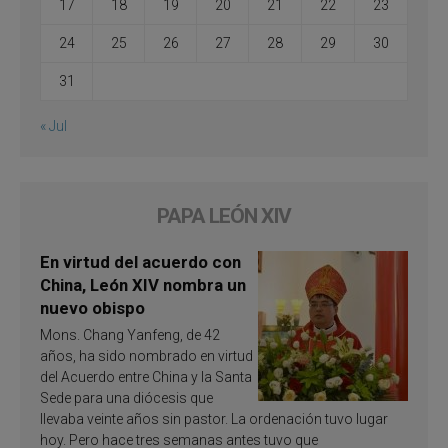
17
18
19
20
21
22
23
24
25
26
27
28
29
30
31
« Jul
PAPA LEÓN XIV
En virtud del acuerdo con
China, León XIV nombra un
nuevo obispo
Mons. Chang Yanfeng, de 42
años, ha sido nombrado en virtud
del Acuerdo entre China y la Santa
Sede para una diócesis que
llevaba veinte años sin pastor. La ordenación tuvo lugar
hoy. Pero hace tres semanas antes tuvo que