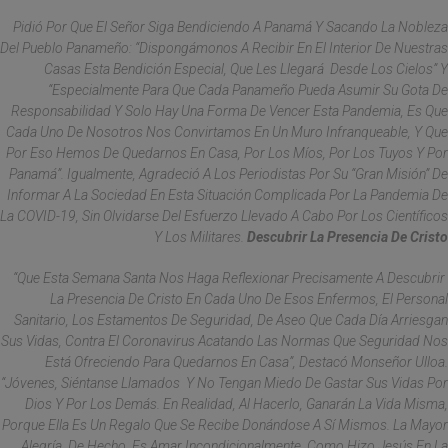
Pidió Por Que El Señor Siga Bendiciendo A Panamá Y Sacando La Nobleza
Del Pueblo Panameño: “dispongámonos A Recibir En El Interior De Nuestras
Casas Esta Bendición Especial, Que Les Llegará Desde Los Cielos” Y
“especialmente Para Que Cada Panameño Pueda Asumir Su Gota De
Responsabilidad Y Solo Hay Una Forma De Vencer Esta Pandemia, Es Que
Cada Uno De Nosotros Nos Convirtamos En Un Muro Infranqueable, Y Que
Por Eso Hemos De Quedarnos En Casa, Por Los Míos, Por Los Tuyos Y Por
Panamá”. Igualmente, Agradeció A Los Periodistas Por Su “gran Misión” De
Informar A La Sociedad En Esta Situación Complicada Por La Pandemia De
La COVID-19, Sin Olvidarse Del Esfuerzo Llevado A Cabo Por Los Científicos
Y Los Militares.
Descubrir La Presencia De Cristo
“Que Esta Semana Santa Nos Haga Reflexionar Precisamente A Descubrir
La Presencia De Cristo En Cada Uno De Esos Enfermos, El Personal
Sanitario, Los Estamentos De Seguridad, De Aseo Que Cada Día Arriesgan
Sus Vidas, Contra El Coronavirus Acatando Las Normas Que Seguridad Nos
Está Ofreciendo Para Quedarnos En Casa”, Destacó Monseñor Ulloa.
“Jóvenes, Siéntanse Llamados Y No Tengan Miedo De Gastar Sus Vidas Por
Dios Y Por Los Demás. En Realidad, Al Hacerlo, Ganarán La Vida Misma,
Porque Ella Es Un Regalo Que Se Recibe Donándose A Sí Mismos. La Mayor
Alegría, De Hecho, Es Amar Incondicionalmente, Como Hizo Jesús En La