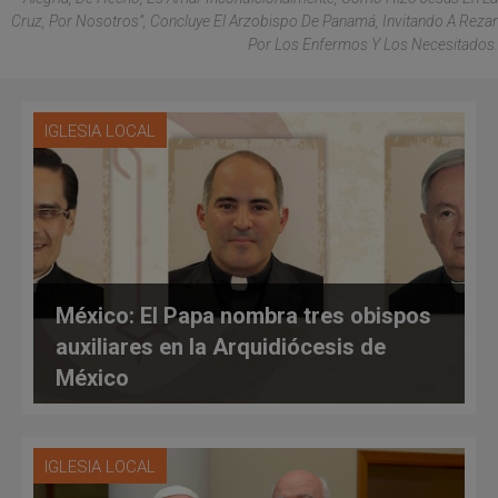
Cruz, Por Nosotros”, Concluye El Arzobispo De Panamá, Invitando A Rezar
Por Los Enfermos Y Los Necesitados.
IGLESIA LOCAL
México: El Papa nombra tres obispos
auxiliares en la Arquidiócesis de
México
IGLESIA LOCAL