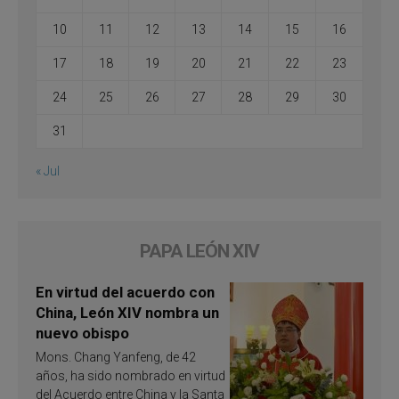
10
11
12
13
14
15
16
17
18
19
20
21
22
23
24
25
26
27
28
29
30
31
« Jul
PAPA LEÓN XIV
En virtud del acuerdo con
China, León XIV nombra un
nuevo obispo
Mons. Chang Yanfeng, de 42
años, ha sido nombrado en virtud
del Acuerdo entre China y la Santa