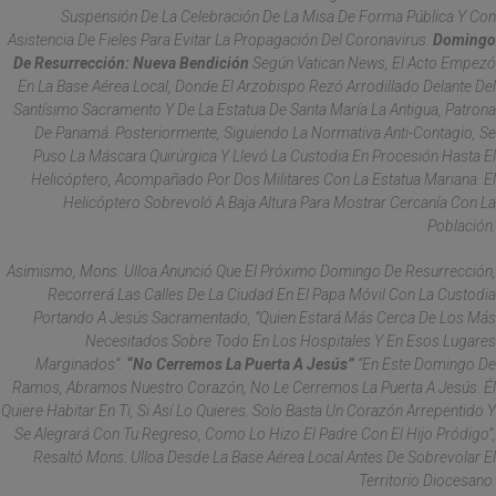
Suspensión De La Celebración De La Misa De Forma Pública Y Con
Asistencia De Fieles Para Evitar La Propagación Del Coronavirus.
Domingo
De Resurrección: Nueva Bendición
Según
Vatican News
, El Acto Empezó
En La Base Aérea Local, Donde El Arzobispo Rezó Arrodillado Delante Del
Santísimo Sacramento Y De La Estatua De Santa María La Antigua, Patrona
De Panamá. Posteriormente, Siguiendo La Normativa Anti-Contagio, Se
Puso La Máscara Quirúrgica Y Llevó La Custodia En Procesión Hasta El
Helicóptero, Acompañado Por Dos Militares Con La Estatua Mariana. El
Helicóptero Sobrevoló A Baja Altura Para Mostrar Cercanía Con La
Población.
Asimismo, Mons. Ulloa Anunció Que El Próximo Domingo De Resurrección,
Recorrerá Las Calles De La Ciudad En El Papa Móvil Con La Custodia
Portando A Jesús Sacramentado, “quien Estará Más Cerca De Los Más
Necesitados Sobre Todo En Los Hospitales Y En Esos Lugares
Marginados”.
“No Cerremos La Puerta A Jesús”
“En Este Domingo De
Ramos, Abramos Nuestro Corazón, No Le Cerremos La Puerta A Jesús. Él
Quiere Habitar En Ti, Si Así Lo Quieres. Solo Basta Un Corazón Arrepentido Y
Se Alegrará Con Tu Regreso, Como Lo Hizo El Padre Con El Hijo Pródigo”,
Resaltó Mons. Ulloa Desde La Base Aérea Local Antes De Sobrevolar El
Territorio Diocesano.