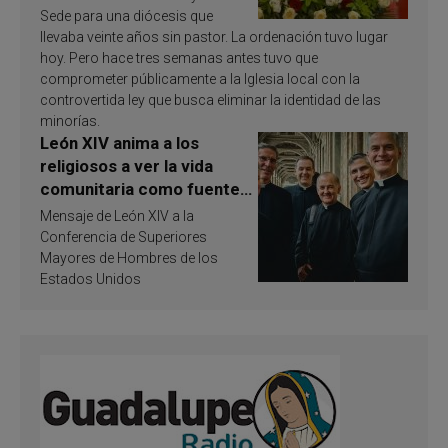
Sede para una diócesis que
llevaba veinte años sin pastor. La ordenación tuvo lugar
hoy. Pero hace tres semanas antes tuvo que
comprometer públicamente a la Iglesia local con la
controvertida ley que busca eliminar la identidad de las
minorías.
León XIV anima a los
religiosos a ver la vida
comunitaria como fuente
de inspiración y
Mensaje de León XIV a la
santificación
Conferencia de Superiores
Mayores de Hombres de los
Estados Unidos