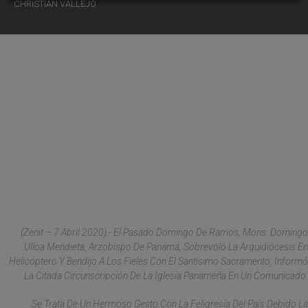
CHRISTIAN VALLEJO
(
Zenit –
7 Abril 2020).- El Pasado Domingo De Ramos, Mons. Domingo
Ulloa Mendieta, Arzobispo De Panamá, Sobrevoló La Arquidiócesis En
Helicóptero Y Bendijo A Los Fieles Con El Santísimo Sacramento, Informó
La Citada Circunscripción De La Iglesia Panameña En Un Comunicado.
Se Trata De Un Hermoso Gesto Con La Feligresía Del País Debido La