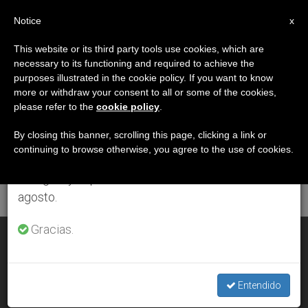
ES
Notice
×
x
Aviso importante
This website or its third party tools use cookies, which are
necessary to its functioning and required to achieve the
Del 27 de julio al 7 de agosto haremos la pausa
ETIQUETA
purposes illustrated in the cookie policy. If you want to know
anual, aprovechando que en el periodo de verano
Posts Tagged
more or withdraw your consent to all or some of the cookies,
please refer to the
cookie policy
.
se generan menos informaciones y también el
‘arquidiocesis’
consumo de las mismas disminuye.
By closing this banner, scrolling this page, clicking a link or
continuing to browse otherwise, you agree to the use of cookies.
Retomamos el trabajo ordinario de las ediciones
en inglés y español de ZENIT el lunes 10 de
ÚLTIMAS NOTICIAS
agosto.
Gracias.
Panamá: Mons. Ulloa sobrevoló la arquidiócesis para
bendecir a los fieles
Entendido
APR 07, 2020 15:00