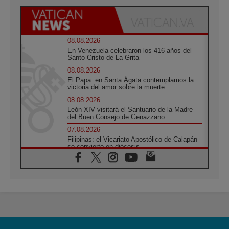
08.08.2026
En Venezuela celebraron los 416 años del
Santo Cristo de La Grita
08.08.2026
El Papa: en Santa Ágata contemplamos la
victoria del amor sobre la muerte
08.08.2026
León XIV visitará el Santuario de la Madre
del Buen Consejo de Genazzano
07.08.2026
Filipinas: el Vicariato Apostólico de Calapán
se convierte en diócesis
07.08.2026
Honduras: Los desplazados invisibles de una
crisis olvidada
07.08.2026
Bokalic: "En Argentina el Papa León señalará
el compromiso del cristiano"
07.08.2026
La matanza de niños en Gaza no cesa: 300