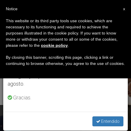
ES
Notice
×
x
Aviso importante
This website or its third party tools use cookies, which are
necessary to its functioning and required to achieve the
Del 27 de julio al 7 de agosto haremos la pausa
ETIQUETA
purposes illustrated in the cookie policy. If you want to know
anual, aprovechando que en el periodo de verano
Posts Tagged
more or withdraw your consent to all or some of the cookies,
please refer to the
cookie policy
.
se generan menos informaciones y también el
‘audiency’
consumo de las mismas disminuye.
By closing this banner, scrolling this page, clicking a link or
continuing to browse otherwise, you agree to the use of cookies.
Retomamos el trabajo ordinario de las ediciones
en inglés y español de ZENIT el lunes 10 de
ÚLTIMAS NOTICIAS
agosto.
Gracias.
Francisco al presidente de Israel: "Hay alguna división, pero
el desafío es unir"
Entendido