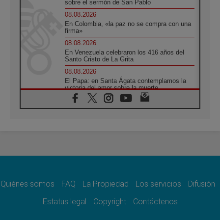
sobre el sermón de San Pablo
08.08.2026
En Colombia, «la paz no se compra con una
firma»
08.08.2026
En Venezuela celebraron los 416 años del
Santo Cristo de La Grita
08.08.2026
El Papa: en Santa Ágata contemplamos la
victoria del amor sobre la muerte
08.08.2026
León XIV visitará el Santuario de la Madre
del Buen Consejo de Genazzano
07.08.2026
Filipinas: el Vicariato Apostólico de Calapán
se convierte en diócesis
07.08.2026
Honduras: Los desplazados invisibles de una
crisis olvidada
Quiénes somos
FAQ
La Propiedad
Los servicios
Difusión
07.08.2026
Bokalic: "En Argentina el Papa León señalará
Estatus legal
Copyright
Contáctenos
el compromiso del cristiano"
07.08.2026