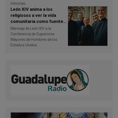
minorías.
León XIV anima a los
religiosos a ver la vida
comunitaria como fuente
de inspiración y
Mensaje de León XIV a la
santificación
Conferencia de Superiores
Mayores de Hombres de los
Estados Unidos