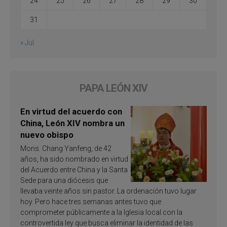
24
25
26
27
28
29
30
31
« Jul
PAPA LEÓN XIV
En virtud del acuerdo con
China, León XIV nombra un
nuevo obispo
Mons. Chang Yanfeng, de 42
años, ha sido nombrado en virtud
del Acuerdo entre China y la Santa
Sede para una diócesis que
llevaba veinte años sin pastor. La ordenación tuvo lugar
hoy. Pero hace tres semanas antes tuvo que
comprometer públicamente a la Iglesia local con la
controvertida ley que busca eliminar la identidad de las