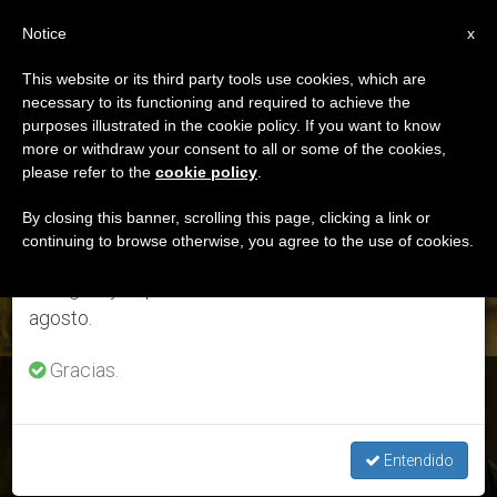
ES
Notice
×
x
Aviso importante
This website or its third party tools use cookies, which are
necessary to its functioning and required to achieve the
Del 27 de julio al 7 de agosto haremos la pausa
ETIQUETA
purposes illustrated in the cookie policy. If you want to know
anual, aprovechando que en el periodo de verano
Posts Tagged ‘Aula
more or withdraw your consent to all or some of the cookies,
please refer to the
cookie policy
.
se generan menos informaciones y también el
Antigua Del Sínodo’
consumo de las mismas disminuye.
By closing this banner, scrolling this page, clicking a link or
continuing to browse otherwise, you agree to the use of cookies.
Retomamos el trabajo ordinario de las ediciones
en inglés y español de ZENIT el lunes 10 de
ÚLTIMAS NOTICIAS
agosto.
Gracias.
COVID-19: El Vaticano pone a punto la segunda fase de la
emergencia
Entendido
APR 22, 2020 16:47