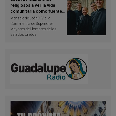
religiosos a ver la vida
comunitaria como fuente
de inspiración y
Mensaje de León XIV a la
santificación
Conferencia de Superiores
Mayores de Hombres de los
Estados Unidos