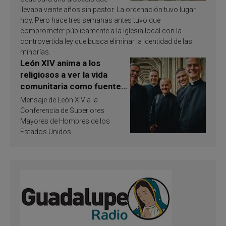
llevaba veinte años sin pastor. La ordenación tuvo lugar
hoy. Pero hace tres semanas antes tuvo que
comprometer públicamente a la Iglesia local con la
controvertida ley que busca eliminar la identidad de las
minorías.
León XIV anima a los
religiosos a ver la vida
comunitaria como fuente
de inspiración y
Mensaje de León XIV a la
santificación
Conferencia de Superiores
Mayores de Hombres de los
Estados Unidos