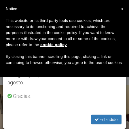
ES
Notice
×
x
Aviso importante
This website or its third party tools use cookies, which are
necessary to its functioning and required to achieve the
Del 27 de julio al 7 de agosto haremos la pausa
ETIQUETA
purposes illustrated in the cookie policy. If you want to know
anual, aprovechando que en el periodo de verano
Posts Tagged ‘auto
more or withdraw your consent to all or some of the cookies,
please refer to the
cookie policy
.
se generan menos informaciones y también el
Electrico Papa
consumo de las mismas disminuye.
By closing this banner, scrolling this page, clicking a link or
continuing to browse otherwise, you agree to the use of cookies.
Francisco’
Retomamos el trabajo ordinario de las ediciones
en inglés y español de ZENIT el lunes 10 de
agosto.
ÚLTIMAS NOTICIAS
Gracias.
Entendido