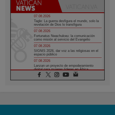
07.08.2026
Tagle: La guerra desfigura el mundo, solo la
revelación de Dios lo transfigura
07.08.2026
Fortunatus Nwachukwu: la comunicación
como misión al servicio del Evangelio
07.08.2026
SIGNIS 2026, dar voz a las religiosas en el
espacio público
07.08.2026
Lanzan un proyecto de empoderamiento
digital para mujeres líderes en África
07.08.2026
Programa oficial del Viaje Apostólico del
Papa León XIV a Francia
07.08.2026
Obispos de Ecuador: El bien de las familias
no admite premuras legislativas
06.08.2026
Cardenal Parolin: La paz comienza con la
empatía al dolor del otro