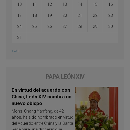
10
11
12
13
14
15
16
17
18
19
20
21
22
23
24
25
26
27
28
29
30
31
« Jul
PAPA LEÓN XIV
En virtud del acuerdo con
China, León XIV nombra un
nuevo obispo
Mons. Chang Yanfeng, de 42
años, ha sido nombrado en virtud
del Acuerdo entre China y la Santa
Sede para una diócesis que