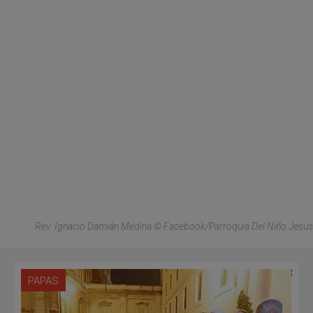
Rev. Ignacio Damián Medina © Facebook/Parroquia Del Niño Jesús
PAPAS