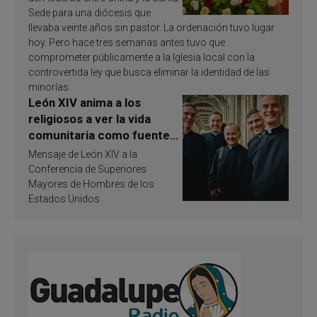
Sede para una diócesis que
llevaba veinte años sin pastor. La ordenación tuvo lugar
hoy. Pero hace tres semanas antes tuvo que
comprometer públicamente a la Iglesia local con la
controvertida ley que busca eliminar la identidad de las
minorías.
León XIV anima a los
religiosos a ver la vida
comunitaria como fuente
de inspiración y
Mensaje de León XIV a la
santificación
Conferencia de Superiores
Mayores de Hombres de los
Estados Unidos