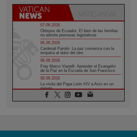
07.08.2026
Obispos de Ecuador: El bien de las familias
no admite premuras legislativas
06.08.2026
Cardenal Parolin: La paz comienza con la
empatía al dolor del otro
06.08.2026
Fray Marco Vianelli: Aprender el Evangelio
de la Paz en la Escuela de San Francisco
06.08.2026
La visita del Papa León XIV a Asís en un
minuto
06.08.2026
El agradecimiento de los jóvenes al Papa:
«Hoy nos sentimos Iglesia»
06.08.2026
Líbano: Reanudan los coloquios en Roma en
medio de tensiones y ataques en el sur del
país
06.08.2026