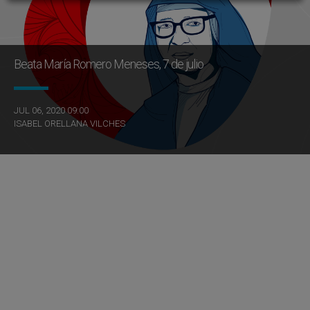
Beata María Romero Meneses, 7 de julio
JUL 06, 2020 09:00
ISABEL ORELLANA VILCHES