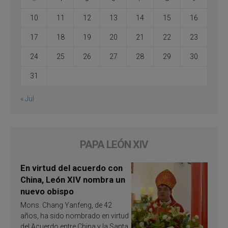
10
11
12
13
14
15
16
17
18
19
20
21
22
23
24
25
26
27
28
29
30
31
« Jul
PAPA LEÓN XIV
En virtud del acuerdo con
China, León XIV nombra un
nuevo obispo
Mons. Chang Yanfeng, de 42
años, ha sido nombrado en virtud
del Acuerdo entre China y la Santa