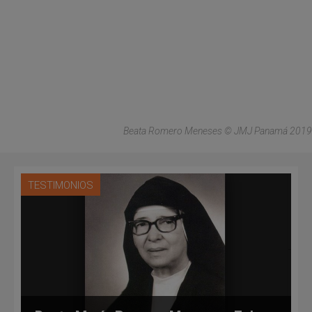
Beata Romero Meneses © JMJ Panamá 2019
TESTIMONIOS