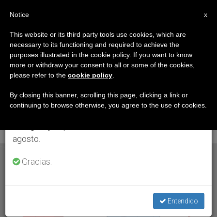
ES
Notice
×
x
Aviso importante
This website or its third party tools use cookies, which are
necessary to its functioning and required to achieve the
Del 27 de julio al 7 de agosto haremos la pausa
ETIQUETA
purposes illustrated in the cookie policy. If you want to know
anual, aprovechando que en el periodo de verano
Posts Tagged ‘Beata
more or withdraw your consent to all or some of the cookies,
please refer to the
cookie policy
.
se generan menos informaciones y también el
María Romero
consumo de las mismas disminuye.
By closing this banner, scrolling this page, clicking a link or
continuing to browse otherwise, you agree to the use of cookies.
Meneses’
Retomamos el trabajo ordinario de las ediciones
en inglés y español de ZENIT el lunes 10 de
agosto.
ÚLTIMAS NOTICIAS
Gracias.
Entendido