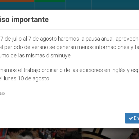
IGLESIA Y MUNDO
DOCUMENTOS
DONATIVOS
iso importante
uventud Seúl 2027
ONU se pronuncia ante caso d
7 de julio al 7 de agosto haremos la pausa anual, aprovec
el periodo de verano se generan menos informaciones y t
umo de las mismas disminuye.
iciones’
amos el trabajo ordinario de las ediciones en inglés y es
l lunes 10 de agosto.
as.
En