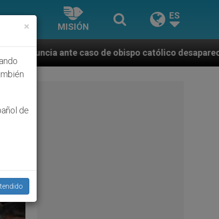
ES
×
MISIÓN
e obispo católico desaparecido por la dictadura nic
hando
ambién
pañol de
tendido