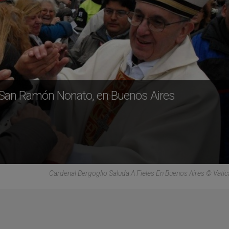
 San Ramón Nonato, en Buenos Aires
Cardenal Bergoglio Saluda A Fieles En Buenos Aires © Vati