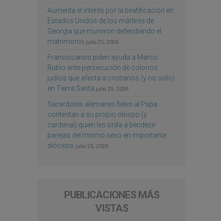
Aumenta el interés por la beatificación en
Estados Unidos de los mártires de
Georgia que murieron defendiendo el
matrimonio
julio 25, 2026
Franciscanos piden ayuda a Marco
Rubio ante persecución de colonos
judíos que afecta a cristianos (y no sólo)
en Tierra Santa
julio 25, 2026
Sacerdotes alemanes fieles al Papa
contestan a su propio obispo (y
cardenal) quien les orilla a bendecir
parejas del mismo sexo en importante
diócesis
julio 25, 2026
PUBLICACIONES MÁS
VISTAS