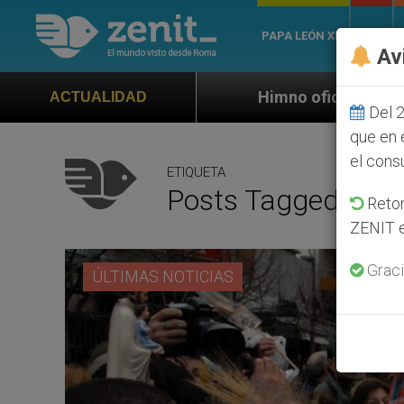
PAPA LEÓN XIV
ROMA
Av
Himno oficial de la Jornada Mundial de la J
ACTUALIDAD
Del 2
que en 
el cons
ETIQUETA
Posts Tagged ‘bend
Retom
ZENIT e
Graci
ÚLTIMAS NOTICIAS