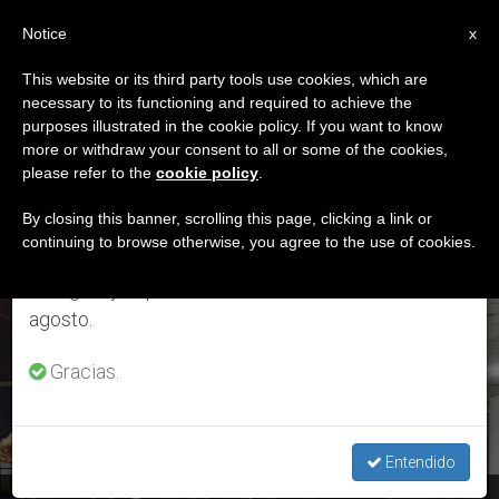
ES
Notice
×
x
Aviso importante
This website or its third party tools use cookies, which are
necessary to its functioning and required to achieve the
Del 27 de julio al 7 de agosto haremos la pausa
ETIQUETA
purposes illustrated in the cookie policy. If you want to know
anual, aprovechando que en el periodo de verano
Posts Tagged ‘blog
more or withdraw your consent to all or some of the cookies,
please refer to the
cookie policy
.
se generan menos informaciones y también el
Pastoral’
consumo de las mismas disminuye.
By closing this banner, scrolling this page, clicking a link or
continuing to browse otherwise, you agree to the use of cookies.
Retomamos el trabajo ordinario de las ediciones
en inglés y español de ZENIT el lunes 10 de
ÚLTIMAS NOTICIAS
agosto.
Gracias.
Entendido