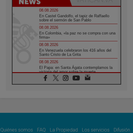
08.08.2026
En Castel Gandolfo, el tapiz de Raffaello
sobre el sermón de San Pablo
08.08.2026
En Colombia, «la paz no se compra con una
firma»
08.08.2026
En Venezuela celebraron los 416 años del
Santo Cristo de La Grita
08.08.2026
El Papa: en Santa Ágata contemplamos la
victoria del amor sobre la muerte
08.08.2026
León XIV visitará el Santuario de la Madre
del Buen Consejo de Genazzano
07.08.2026
Filipinas: el Vicariato Apostólico de Calapán
se convierte en diócesis
07.08.2026
Honduras: Los desplazados invisibles de una
crisis olvidada
Quiénes somos
FAQ
La Propiedad
Los servicios
Difusión
07.08.2026