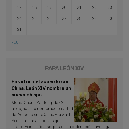
17
18
19
20
21
22
23
24
25
26
27
28
29
30
31
« Jul
PAPA LEÓN XIV
En virtud del acuerdo con
China, León XIV nombra un
nuevo obispo
Mons. Chang Yanfeng, de 42
años, ha sido nombrado en virtud
del Acuerdo entre China y la Santa
Sede para una diócesis que
llevaba veinte años sin pastor. La ordenación tuvo lugar