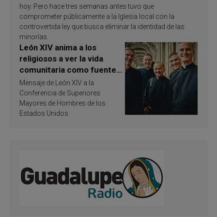
hoy. Pero hace tres semanas antes tuvo que
comprometer públicamente a la Iglesia local con la
controvertida ley que busca eliminar la identidad de las
minorías.
León XIV anima a los
religiosos a ver la vida
comunitaria como fuente
de inspiración y
Mensaje de León XIV a la
santificación
Conferencia de Superiores
Mayores de Hombres de los
Estados Unidos