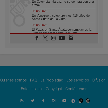
En Colombia, «la paz no se compra con una
firma»
08.08.2026
En Venezuela celebraron los 416 años del
Santo Cristo de La Grita
08.08.2026
El Papa: en Santa Ágata contemplamos la
victoria del amor sobre la muerte
08.08.2026
León XIV visitará el Santuario de la Madre
del Buen Consejo de Genazzano
07.08.2026
Filipinas: el Vicariato Apostólico de Calapán
se convierte en diócesis
07.08.2026
Honduras: Los desplazados invisibles de una
crisis olvidada
Quiénes somos
FAQ
La Propiedad
Los servicios
Difusión
07.08.2026
Bokalic: "En Argentina el Papa León señalará
Estatus legal
Copyright
Contáctenos
el compromiso del cristiano"
07.08.2026
La matanza de niños en Gaza no cesa: 300
muertos en 300 días