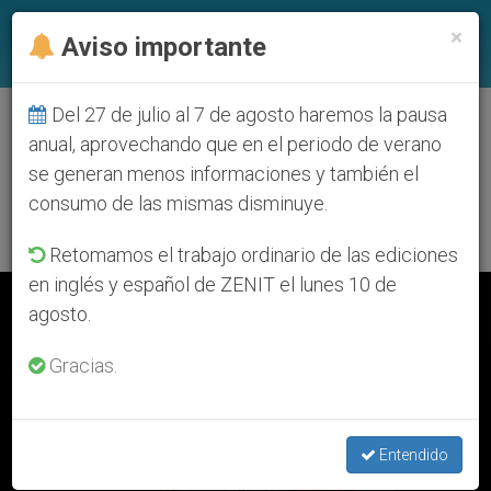
ES
×
Aviso importante
Del 27 de julio al 7 de agosto haremos la pausa
ETIQUETA
anual, aprovechando que en el periodo de verano
Posts Tagged ‘Borja
se generan menos informaciones y también el
Zavala’
consumo de las mismas disminuye.
Retomamos el trabajo ordinario de las ediciones
en inglés y español de ZENIT el lunes 10 de
ÚLTIMAS NOTICIAS
agosto.
Gracias.
‘San Juan Pablo II: Directo al corazón’: Libro de José María y
Borja Zavala
Entendido
SEP 14, 2020 11:50