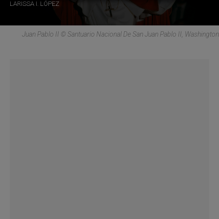
LARISSA I. LÓPEZ
Juan Pablo II © Santuario Nacional De San Juan Pablo II, Washington