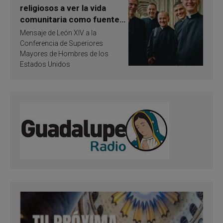
religiosos a ver la vida
comunitaria como fuente
de inspiración y
Mensaje de León XIV a la
santificación
Conferencia de Superiores
Mayores de Hombres de los
Estados Unidos