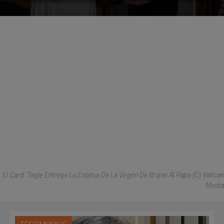
El Card. Tagle Entrega La Estatua De La Virgen De Brunei Al Papa (C) Vatican
Media