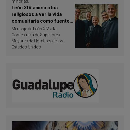
minorías.
León XIV anima a los
religiosos a ver la vida
comunitaria como fuente
de inspiración y
Mensaje de León XIV a la
santificación
Conferencia de Superiores
Mayores de Hombres de los
Estados Unidos