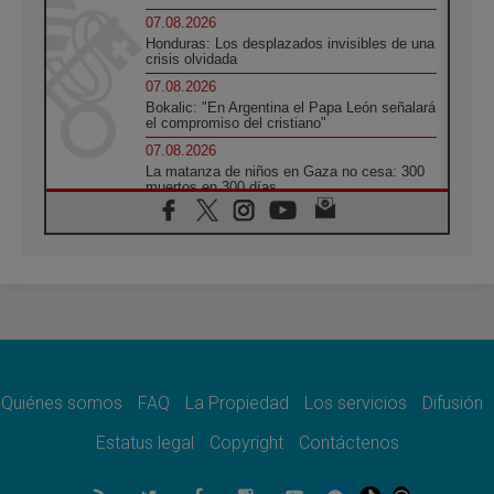
07.08.2026
Honduras: Los desplazados invisibles de una
crisis olvidada
07.08.2026
Bokalic: "En Argentina el Papa León señalará
el compromiso del cristiano"
07.08.2026
La matanza de niños en Gaza no cesa: 300
muertos en 300 días
07.08.2026
Tagle: La guerra desfigura el mundo, solo la
revelación de Dios lo transfigura
07.08.2026
Presentada la Trienal de Arte de las
Universidades Católicas: «Exercises in
Empathy»
07.08.2026
Fortunatus Nwachukwu: la comunicación
como misión al servicio del Evangelio
Quiénes somos
FAQ
La Propiedad
Los servicios
Difusión
07.08.2026
Estatus legal
Copyright
Contáctenos
SIGNIS 2026, dar voz a las religiosas en el
espacio público
07.08.2026