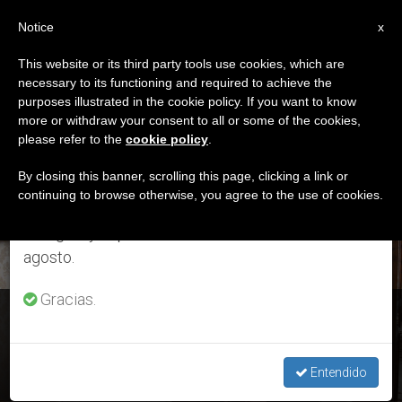
ES
Notice
×
x
Aviso importante
This website or its third party tools use cookies, which are
necessary to its functioning and required to achieve the
Del 27 de julio al 7 de agosto haremos la pausa
ETIQUETA
purposes illustrated in the cookie policy. If you want to know
anual, aprovechando que en el periodo de verano
Posts Tagged ‘Brunei’
more or withdraw your consent to all or some of the cookies,
please refer to the
cookie policy
.
se generan menos informaciones y también el
consumo de las mismas disminuye.
By closing this banner, scrolling this page, clicking a link or
continuing to browse otherwise, you agree to the use of cookies.
ÚLTIMAS NOTICIAS
Retomamos el trabajo ordinario de las ediciones
en inglés y español de ZENIT el lunes 10 de
agosto.
Gracias.
Brunei: Una estatua mariana, regalo para el Papa
Entendido
DEC 21, 2020 10:19
LARISSA I. LÓPEZ