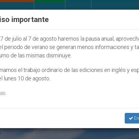
IGLESIA Y MUNDO
DOCUMENTOS
DONATIVOS
iso importante
la Juventud Seúl 2027
ONU se pronuncia ante c
7 de julio al 7 de agosto haremos la pausa anual, aprovec
el periodo de verano se generan menos informaciones y t
umo de las mismas disminuye.
e’
amos el trabajo ordinario de las ediciones en inglés y es
l lunes 10 de agosto.
as.
En