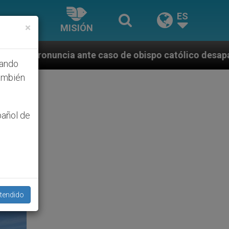
ES
×
MISIÓN
aso de obispo católico desaparecido por la dictadura
hando
ambién
pañol de
tendido