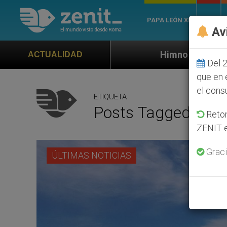
PAPA LEÓN XIV
ROMA
Av
Himno oficial de la Jornada Mundial de 
ACTUALIDAD
Del 2
que en 
el cons
ETIQUETA
Posts Tagged ‘bugl
Retom
ZENIT e
Graci
ÚLTIMAS NOTICIAS