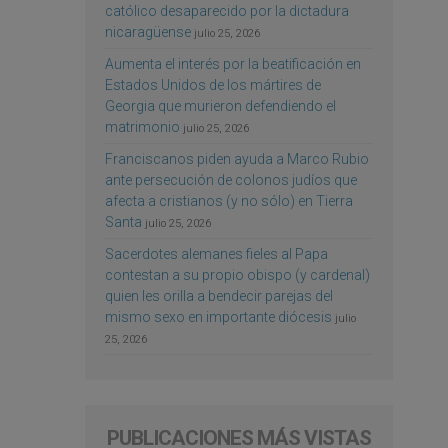
católico desaparecido por la dictadura
nicaragüense
julio 25, 2026
Aumenta el interés por la beatificación en
Estados Unidos de los mártires de
Georgia que murieron defendiendo el
matrimonio
julio 25, 2026
Franciscanos piden ayuda a Marco Rubio
ante persecución de colonos judíos que
afecta a cristianos (y no sólo) en Tierra
Santa
julio 25, 2026
Sacerdotes alemanes fieles al Papa
contestan a su propio obispo (y cardenal)
quien les orilla a bendecir parejas del
mismo sexo en importante diócesis
julio
25, 2026
PUBLICACIONES MÁS VISTAS