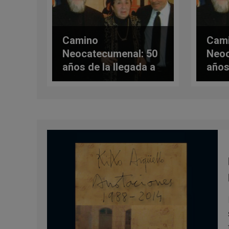
Camino
Cam
Neocatecumenal: 50
Neoc
años de la llegada a
años
Roma (II)
Roma