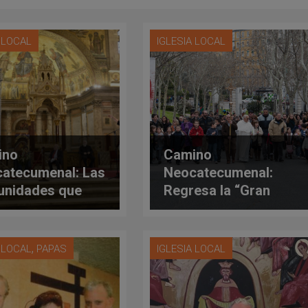
A LOCAL
IGLESIA LOCAL
ino
Camino
atecumenal: Las
Neocatecumenal:
nidades que
Regresa la “Gran
ará el Papa ya
Misión” en las plazas
en destino
de todo el mundo
,
A LOCAL
PAPAS
IGLESIA LOCAL