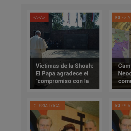
PAPAS
IGLESI
Víctimas de la Shoah:
Cam
El Papa agradece el
Neoc
"compromiso con la
comu
reconciliación"
envi
tien
IGLESIA LOCAL
IGLESI