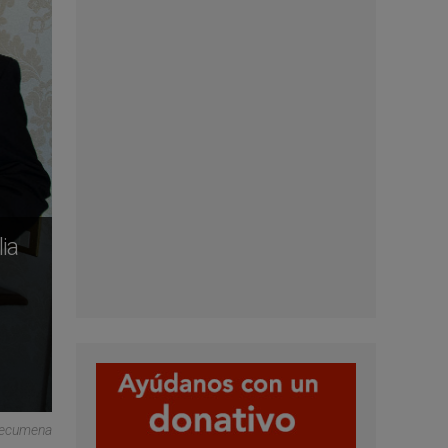
ia
tecumena