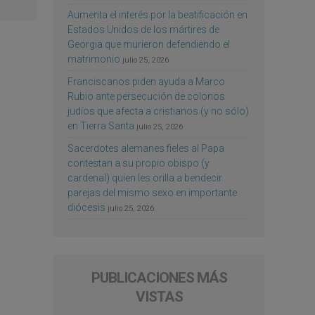
Aumenta el interés por la beatificación en
Estados Unidos de los mártires de
Georgia que murieron defendiendo el
matrimonio
julio 25, 2026
Franciscanos piden ayuda a Marco
Rubio ante persecución de colonos
judíos que afecta a cristianos (y no sólo)
en Tierra Santa
julio 25, 2026
Sacerdotes alemanes fieles al Papa
contestan a su propio obispo (y
cardenal) quien les orilla a bendecir
parejas del mismo sexo en importante
diócesis
julio 25, 2026
PUBLICACIONES MÁS
VISTAS