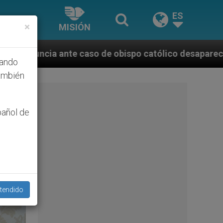
ES
×
MISIÓN
po católico desaparecido por la dictadura nicaragüen
hando
ambién
pañol de
tendido