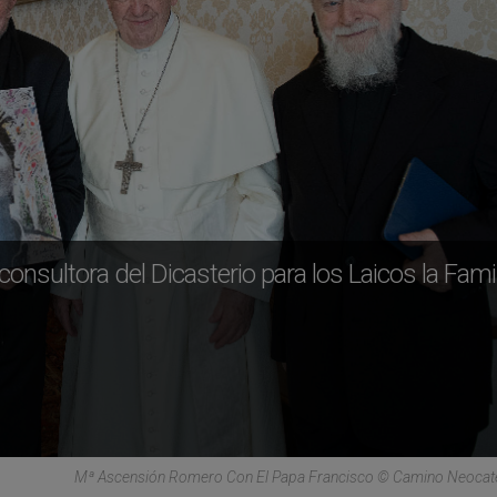
sultora del Dicasterio para los Laicos la Famil
Mª Ascensión Romero Con El Papa Francisco © Camino Neoca