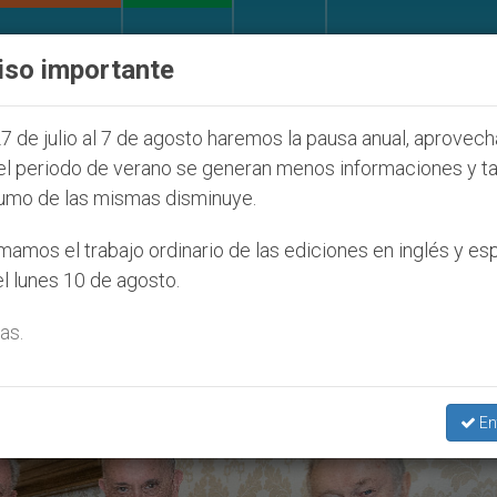
IGLESIA Y MUNDO
DOCUMENTOS
DONATIVOS
iso importante
 Seúl 2027
ONU se pronuncia ante caso de obis
7 de julio al 7 de agosto haremos la pausa anual, aprovec
el periodo de verano se generan menos informaciones y t
umo de las mismas disminuye.
mino Neocatecumenal’
amos el trabajo ordinario de las ediciones en inglés y es
l lunes 10 de agosto.
as.
En