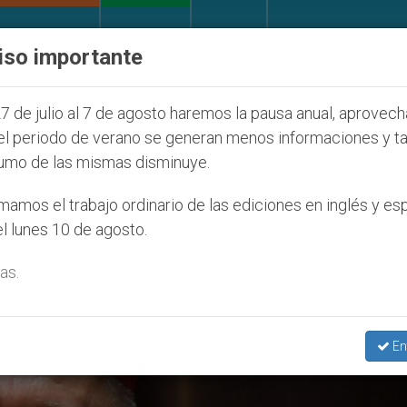
IGLESIA Y MUNDO
DOCUMENTOS
DONATIVOS
iso importante
la Juventud Seúl 2027
ONU se pronuncia ante c
7 de julio al 7 de agosto haremos la pausa anual, aprovec
el periodo de verano se generan menos informaciones y t
umo de las mismas disminuye.
enal Louis Rafael Sako’
amos el trabajo ordinario de las ediciones en inglés y es
l lunes 10 de agosto.
as.
En