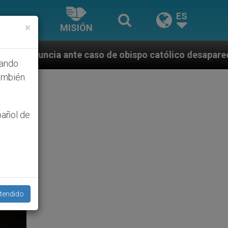
ES
×
MISIÓN
aso de obispo católico desaparecido por la dictadura
hando
ambién
pañol de
tendido