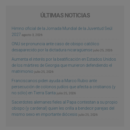
ÚLTIMAS NOTICIAS
Himno oficial de la Jornada Mundial de la Juventud Seúl
2027
agosto 3, 2026
ONU se pronuncia ante caso de obispo católico
desaparecido por la dictadura nicaragüense
julio 25, 2026
Aumenta el interés por la beatificación en Estados Unidos
de los mártires de Georgia que murieron defendiendo el
matrimonio
julio 25, 2026
Franciscanos piden ayuda a Marco Rubio ante
persecución de colonos judíos que afecta a cristianos (y
no sólo) en Tierra Santa
julio 25, 2026
Sacerdotes alemanes fieles al Papa contestan a su propio
obispo (y cardenal) quien les orilla a bendecir parejas del
mismo sexo en importante diócesis
julio 25, 2026