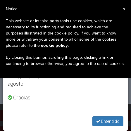
ES
Notice
×
x
Aviso importante
This website or its third party tools use cookies, which are
necessary to its functioning and required to achieve the
Del 27 de julio al 7 de agosto haremos la pausa
ETIQUETA
purposes illustrated in the cookie policy. If you want to know
anual, aprovechando que en el periodo de verano
Posts Tagged ‘Carlo
more or withdraw your consent to all or some of the cookies,
please refer to the
cookie policy
.
se generan menos informaciones y también el
Acutis’
consumo de las mismas disminuye.
By closing this banner, scrolling this page, clicking a link or
continuing to browse otherwise, you agree to the use of cookies.
Retomamos el trabajo ordinario de las ediciones
en inglés y español de ZENIT el lunes 10 de
ÚLTIMAS NOTICIAS
agosto.
Gracias.
Video: La mamá del beato Carlo Acutis revela que su hijo
quiso ser sacerdote en un encuentro con adolescentes
Entendido
mexicanos