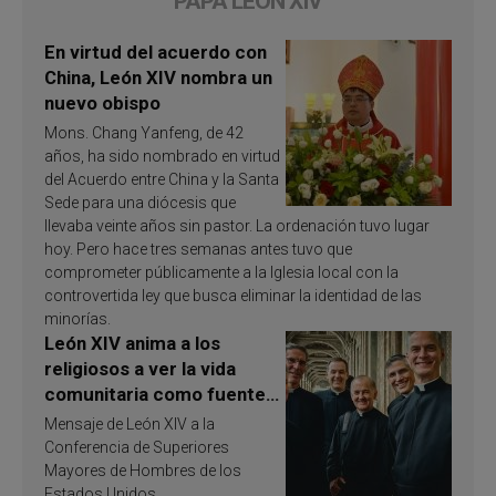
PAPA LEÓN XIV
En virtud del acuerdo con
China, León XIV nombra un
nuevo obispo
Mons. Chang Yanfeng, de 42
años, ha sido nombrado en virtud
del Acuerdo entre China y la Santa
Sede para una diócesis que
llevaba veinte años sin pastor. La ordenación tuvo lugar
hoy. Pero hace tres semanas antes tuvo que
comprometer públicamente a la Iglesia local con la
controvertida ley que busca eliminar la identidad de las
minorías.
León XIV anima a los
religiosos a ver la vida
comunitaria como fuente
de inspiración y
Mensaje de León XIV a la
santificación
Conferencia de Superiores
Mayores de Hombres de los
Estados Unidos