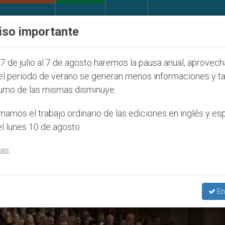
IGLESIA Y MUNDO
DOCUMENTOS
DONATIVOS
iso importante
entud Seúl 2027
ONU se pronuncia ante caso de 
7 de julio al 7 de agosto haremos la pausa anual, aprovec
el periodo de verano se generan menos informaciones y t
umo de las mismas disminuye.
dral Luterana De Lund’
amos el trabajo ordinario de las ediciones en inglés y es
l lunes 10 de agosto.
as.
En