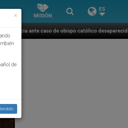
ES
×
MISIÓN
obispo católico desaparecido por la dictadura nicar
hando
ambién
pañol de
tendido