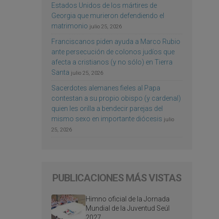
Estados Unidos de los mártires de
Georgia que murieron defendiendo el
matrimonio
julio 25, 2026
Franciscanos piden ayuda a Marco Rubio
ante persecución de colonos judíos que
afecta a cristianos (y no sólo) en Tierra
Santa
julio 25, 2026
Sacerdotes alemanes fieles al Papa
contestan a su propio obispo (y cardenal)
quien les orilla a bendecir parejas del
mismo sexo en importante diócesis
julio
25, 2026
PUBLICACIONES MÁS VISTAS
Himno oficial de la Jornada
Mundial de la Juventud Seúl
2027