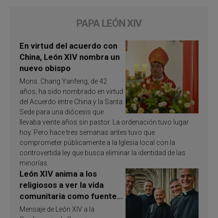
PAPA LEÓN XIV
En virtud del acuerdo con
China, León XIV nombra un
nuevo obispo
Mons. Chang Yanfeng, de 42
años, ha sido nombrado en virtud
del Acuerdo entre China y la Santa
Sede para una diócesis que
llevaba veinte años sin pastor. La ordenación tuvo lugar
hoy. Pero hace tres semanas antes tuvo que
comprometer públicamente a la Iglesia local con la
controvertida ley que busca eliminar la identidad de las
minorías.
León XIV anima a los
religiosos a ver la vida
comunitaria como fuente
de inspiración y
Mensaje de León XIV a la