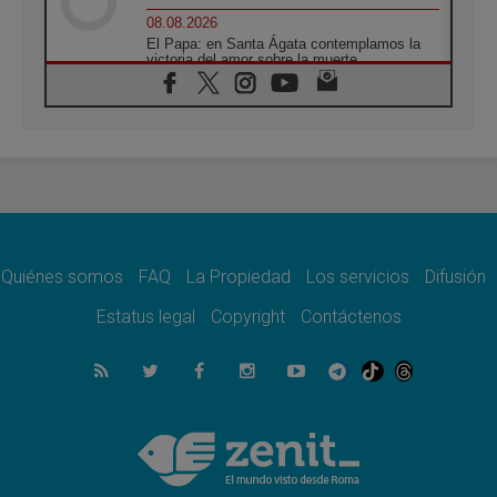
08.08.2026
El Papa: en Santa Ágata contemplamos la
victoria del amor sobre la muerte
08.08.2026
León XIV visitará el Santuario de la Madre
del Buen Consejo de Genazzano
07.08.2026
Filipinas: el Vicariato Apostólico de Calapán
se convierte en diócesis
07.08.2026
Honduras: Los desplazados invisibles de una
crisis olvidada
Quiénes somos
FAQ
La Propiedad
Los servicios
Difusión
07.08.2026
Bokalic: "En Argentina el Papa León señalará
Estatus legal
Copyright
Contáctenos
el compromiso del cristiano"
07.08.2026
La matanza de niños en Gaza no cesa: 300
muertos en 300 días
07.08.2026
Tagle: La guerra desfigura el mundo, solo la
revelación de Dios lo transfigura