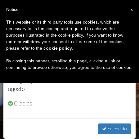
ES
Notice
×
x
Aviso importante
This website or its third party tools use cookies, which are
necessary to its functioning and required to achieve the
Del 27 de julio al 7 de agosto haremos la pausa
ETIQUETA
purposes illustrated in the cookie policy. If you want to know
anual, aprovechando que en el periodo de verano
Posts Tagged
more or withdraw your consent to all or some of the cookies,
please refer to the
cookie policy
.
se generan menos informaciones y también el
‘Chabuca’
consumo de las mismas disminuye.
By closing this banner, scrolling this page, clicking a link or
continuing to browse otherwise, you agree to the use of cookies.
Retomamos el trabajo ordinario de las ediciones
en inglés y español de ZENIT el lunes 10 de
ÚLTIMAS NOTICIAS
agosto.
Gracias.
Misa criolla: El regalo de “Chabuca” al Perú
Entendido