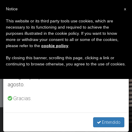
ES
Notice
×
x
Aviso importante
This website or its third party tools use cookies, which are
necessary to its functioning and required to achieve the
Del 27 de julio al 7 de agosto haremos la pausa
ETIQUETA
purposes illustrated in the cookie policy. If you want to know
anual, aprovechando que en el periodo de verano
Posts Tagged
more or withdraw your consent to all or some of the cookies,
please refer to the
cookie policy
.
se generan menos informaciones y también el
‘ciclistas Parkison’
consumo de las mismas disminuye.
By closing this banner, scrolling this page, clicking a link or
continuing to browse otherwise, you agree to the use of cookies.
Retomamos el trabajo ordinario de las ediciones
en inglés y español de ZENIT el lunes 10 de
ÚLTIMAS NOTICIAS
agosto.
Gracias.
Ángelus: Cercanía del Papa a las víctimas de los incendios
de Lesbos
Entendido