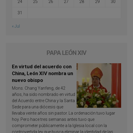
24
25
26
27
28
29
30
31
« Jul
PAPA LEÓN XIV
En virtud del acuerdo con
China, León XIV nombra un
nuevo obispo
Mons. Chang Yanfeng, de 42
años, ha sido nombrado en virtud
del Acuerdo entre China y la Santa
Sede para una diócesis que
llevaba veinte años sin pastor. La ordenación tuvo lugar
hoy. Pero hace tres semanas antes tuvo que
comprometer públicamente a la Iglesia local con la
controvertida ley que busca eliminar la identidad de las