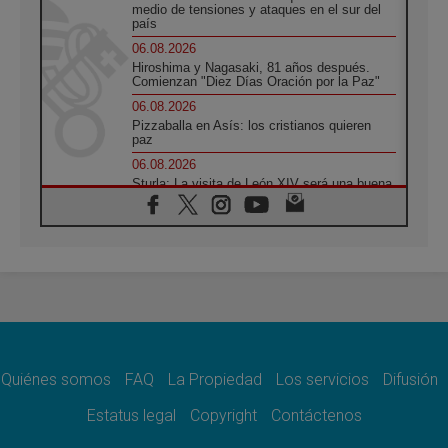
medio de tensiones y ataques en el sur del
país
06.08.2026
Hiroshima y Nagasaki, 81 años después.
Comienzan "Diez Días Oración por la Paz"
06.08.2026
Pizzaballa en Asís: los cristianos quieren
paz
06.08.2026
Sturla: La visita de León XIV será una buena
noticia para todo el Uruguay
06.08.2026
León XIV: La revolución del Evangelio
derriba los muros que separan
06.08.2026
La Iglesia en Ceuta: caridad y esperanza
frente al drama migratorio
06.08.2026
La visita del Papa a Perú será un tiempo de
gracia reconciliación y esperanza
Quiénes somos
FAQ
La Propiedad
Los servicios
Difusión
06.08.2026
Estatus legal
Copyright
Contáctenos
Cardenal Rossi: "La llegada del Papa León a
Argentina es un homenaje a Francisco"