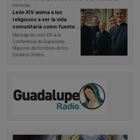
minorías.
León XIV anima a los
religiosos a ver la vida
comunitaria como fuente
de inspiración y
Mensaje de León XIV a la
santificación
Conferencia de Superiores
Mayores de Hombres de los
Estados Unidos