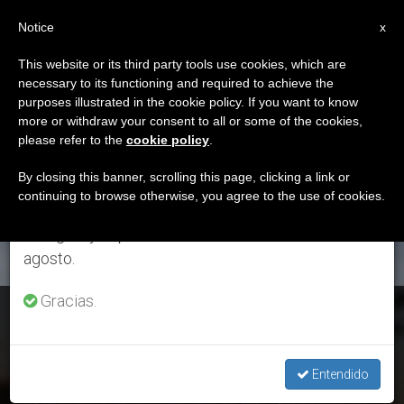
ES
Notice
×
x
Aviso importante
This website or its third party tools use cookies, which are
necessary to its functioning and required to achieve the
Del 27 de julio al 7 de agosto haremos la pausa
ETIQUETA
purposes illustrated in the cookie policy. If you want to know
anual, aprovechando que en el periodo de verano
Posts Tagged ‘ciudad
more or withdraw your consent to all or some of the cookies,
please refer to the
cookie policy
.
se generan menos informaciones y también el
De Pisco’
consumo de las mismas disminuye.
By closing this banner, scrolling this page, clicking a link or
continuing to browse otherwise, you agree to the use of cookies.
Retomamos el trabajo ordinario de las ediciones
en inglés y español de ZENIT el lunes 10 de
ÚLTIMAS NOTICIAS
agosto.
Gracias.
Perú: La imagen del Señor de Luren será llevada a su templo
tras 12 años
Entendido
JUN 11, 2019 18:29