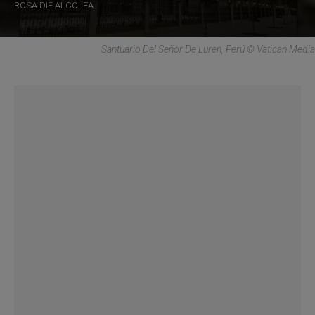
ROSA DIE ALCOLEA
Santuario Del Señor De Luren, Perú © Vatican Media