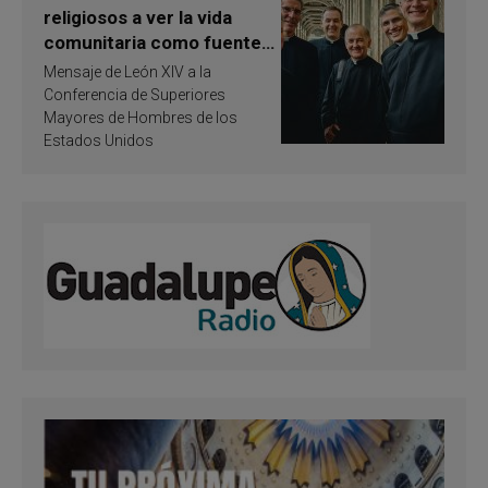
religiosos a ver la vida
comunitaria como fuente
de inspiración y
Mensaje de León XIV a la
santificación
Conferencia de Superiores
Mayores de Hombres de los
Estados Unidos