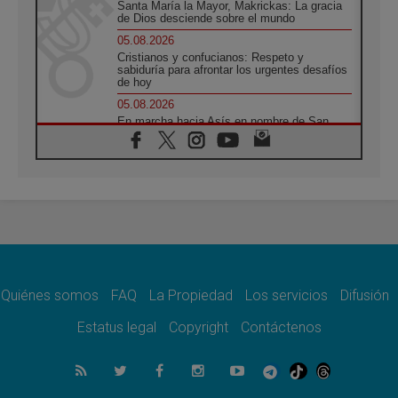
Santa María la Mayor, Makrickas: La gracia
de Dios desciende sobre el mundo
05.08.2026
Cristianos y confucianos: Respeto y
sabiduría para afrontar los urgentes desafíos
de hoy
05.08.2026
En marcha hacia Asís en nombre de San
Francisco, a la espera de León
05.08.2026
Venezuela, Padre Pagniello: "En medio del
dolor, una Iglesia que no se rinde"
05.08.2026
La Fuerza del "Círculo de Héroes" con el
Papa en la Audiencia General
05.08.2026
Nuncio en Ucrania: Preocupa escuchar a
quienes bendicen la guerra
Quiénes somos
FAQ
La Propiedad
Los servicios
Difusión
05.08.2026
Estatus legal
Copyright
Contáctenos
Ucrania: Ataque masivo en Kyiv durante la
noche
05.08.2026
Colombo: "La visita del Papa a Argentina
llevará un mensaje de paz y dignidad