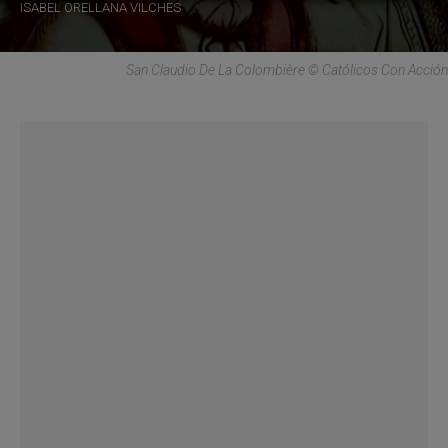
ISABEL ORELLANA VILCHES
San Claudio De La Colombière © Católicos Con Acción