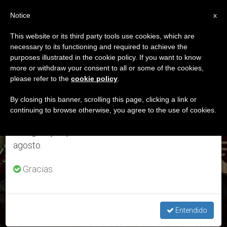
ES
Notice
×
x
Aviso importante
This website or its third party tools use cookies, which are
necessary to its functioning and required to achieve the
Del 27 de julio al 7 de agosto haremos la pausa
ETIQUETA
purposes illustrated in the cookie policy. If you want to know
anual, aprovechando que en el periodo de verano
Posts Tagged ‘Claudio
more or withdraw your consent to all or some of the cookies,
please refer to the
cookie policy
.
se generan menos informaciones y también el
De La Colombière’
consumo de las mismas disminuye.
By closing this banner, scrolling this page, clicking a link or
continuing to browse otherwise, you agree to the use of cookies.
Retomamos el trabajo ordinario de las ediciones
en inglés y español de ZENIT el lunes 10 de
ÚLTIMAS NOTICIAS
agosto.
Gracias.
San Claudio de la Colombière, 15 de febrero
Entendido
FEB 14, 2020 09:00