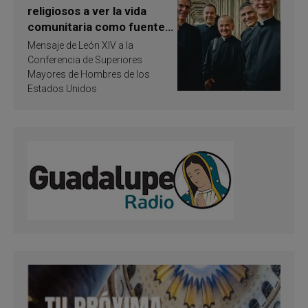
religiosos a ver la vida
comunitaria como fuente
de inspiración y
Mensaje de León XIV a la
santificación
Conferencia de Superiores
Mayores de Hombres de los
Estados Unidos