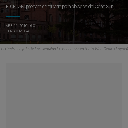
El CELAM prepara seminario para obispos del Cono Sur
APR 11, 2016 16:01
SERGIO MORA
El Centro Loyola De Los Jesuitas En Buenos Aires (Foto Web Centro Loyola)