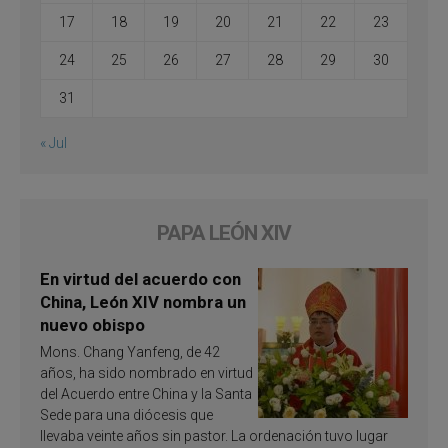
17
18
19
20
21
22
23
24
25
26
27
28
29
30
31
« Jul
PAPA LEÓN XIV
En virtud del acuerdo con
China, León XIV nombra un
nuevo obispo
Mons. Chang Yanfeng, de 42
años, ha sido nombrado en virtud
del Acuerdo entre China y la Santa
Sede para una diócesis que
llevaba veinte años sin pastor. La ordenación tuvo lugar