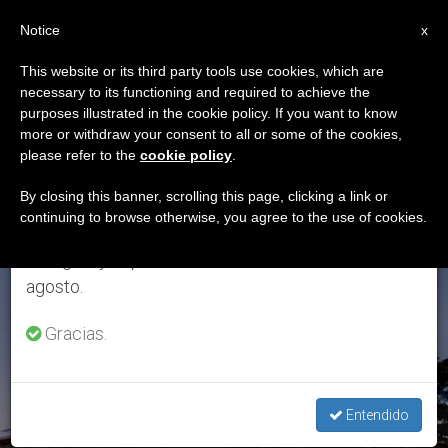
ES
Notice
×
x
Aviso importante
This website or its third party tools use cookies, which are
necessary to its functioning and required to achieve the
Del 27 de julio al 7 de agosto haremos la pausa
ETIQUETA
purposes illustrated in the cookie policy. If you want to know
anual, aprovechando que en el periodo de verano
Posts Tagged
more or withdraw your consent to all or some of the cookies,
please refer to the
cookie policy
.
se generan menos informaciones y también el
‘congreso Obispos’
consumo de las mismas disminuye.
By closing this banner, scrolling this page, clicking a link or
continuing to browse otherwise, you agree to the use of cookies.
Retomamos el trabajo ordinario de las ediciones
en inglés y español de ZENIT el lunes 10 de
ÚLTIMAS NOTICIAS
agosto.
Gracias.
Entendido