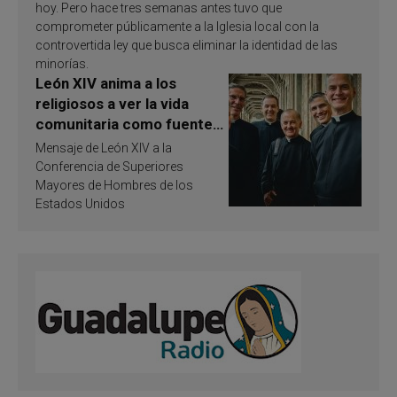
hoy. Pero hace tres semanas antes tuvo que
comprometer públicamente a la Iglesia local con la
controvertida ley que busca eliminar la identidad de las
minorías.
León XIV anima a los
religiosos a ver la vida
comunitaria como fuente
de inspiración y
Mensaje de León XIV a la
santificación
Conferencia de Superiores
Mayores de Hombres de los
Estados Unidos