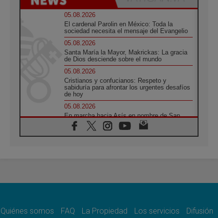
05.08.2026
El cardenal Parolin en México: Toda la
sociedad necesita el mensaje del Evangelio
05.08.2026
Santa María la Mayor, Makrickas: La gracia
de Dios desciende sobre el mundo
05.08.2026
Cristianos y confucianos: Respeto y
sabiduría para afrontar los urgentes desafíos
de hoy
05.08.2026
En marcha hacia Asís en nombre de San
Francisco, a la espera de León
05.08.2026
Venezuela, Padre Pagniello: "En medio del
dolor, una Iglesia que no se rinde"
05.08.2026
La Fuerza del "Círculo de Héroes" con el
Papa en la Audiencia General
05.08.2026
Nuncio en Ucrania: Preocupa escuchar a
quienes bendicen la guerra
Quiénes somos
FAQ
La Propiedad
Los servicios
Difusión