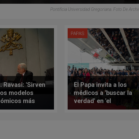
Pontificia Universidad Gregoriana. Foto De Archiv
PAPAS
. Ravasi: 'Sirven
El Papa invita a los
os modelos
médicos a 'buscar la
nómicos más
verdad' en 'el
anos e
misterio de la
usivos'
existencia humana'