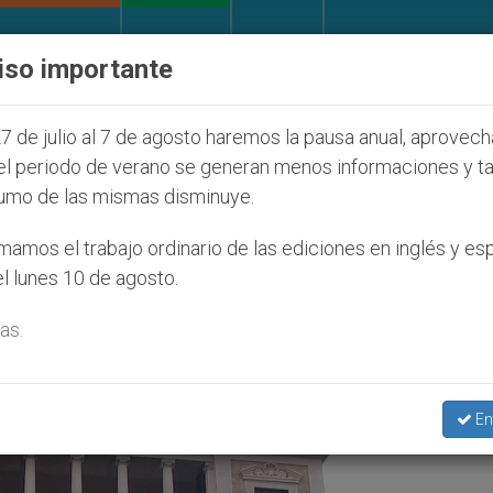
IGLESIA Y MUNDO
DOCUMENTOS
DONATIVOS
iso importante
ntud Seúl 2027
ONU se pronuncia ante caso de 
7 de julio al 7 de agosto haremos la pausa anual, aprovec
el periodo de verano se generan menos informaciones y t
umo de las mismas disminuye.
greso Roma’
amos el trabajo ordinario de las ediciones en inglés y es
l lunes 10 de agosto.
as.
En