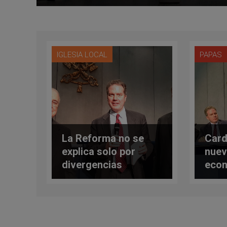
IGLESIA LOCAL
PAPAS
La Reforma no se
Card
explica solo por
nuev
divergencias
eco
teológicas. Congreso
hum
en Roma sobre la
incl
perspectiva histórica