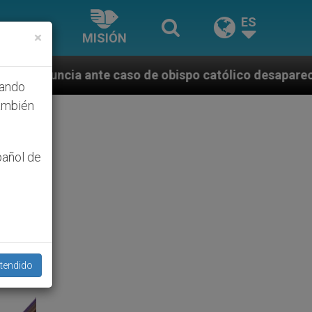
ES
×
MISIÓN
obispo católico desaparecido por la dictadura nicara
hando
ambién
pañol de
tendido