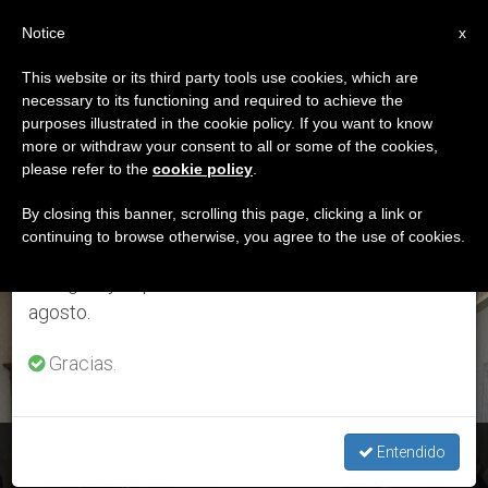
ES
Notice
×
x
Aviso importante
This website or its third party tools use cookies, which are
necessary to its functioning and required to achieve the
Del 27 de julio al 7 de agosto haremos la pausa
ETIQUETA
purposes illustrated in the cookie policy. If you want to know
anual, aprovechando que en el periodo de verano
Posts Tagged ‘Consejo
more or withdraw your consent to all or some of the cookies,
please refer to the
cookie policy
.
se generan menos informaciones y también el
De Europa’
consumo de las mismas disminuye.
By closing this banner, scrolling this page, clicking a link or
continuing to browse otherwise, you agree to the use of cookies.
Retomamos el trabajo ordinario de las ediciones
en inglés y español de ZENIT el lunes 10 de
ÚLTIMAS NOTICIAS
agosto.
Gracias.
Vaticano: Concluye la visita de evaluación de Moneyval
Entendido