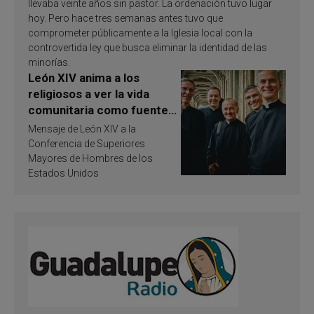
llevaba veinte años sin pastor. La ordenación tuvo lugar
hoy. Pero hace tres semanas antes tuvo que
comprometer públicamente a la Iglesia local con la
controvertida ley que busca eliminar la identidad de las
minorías.
León XIV anima a los
religiosos a ver la vida
comunitaria como fuente
de inspiración y
Mensaje de León XIV a la
santificación
Conferencia de Superiores
Mayores de Hombres de los
Estados Unidos