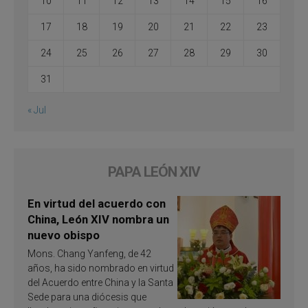
10
11
12
13
14
15
16
17
18
19
20
21
22
23
24
25
26
27
28
29
30
31
« Jul
PAPA LEÓN XIV
En virtud del acuerdo con
China, León XIV nombra un
nuevo obispo
Mons. Chang Yanfeng, de 42
años, ha sido nombrado en virtud
del Acuerdo entre China y la Santa
Sede para una diócesis que