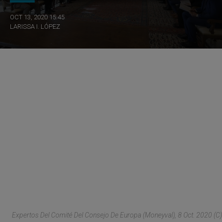
OCT 13, 2020 15:45
LARISSA I. LÓPEZ
Expertos Del Comité Del Consejo De Europa (Moneyval), 8 Oct. 2020 (C)