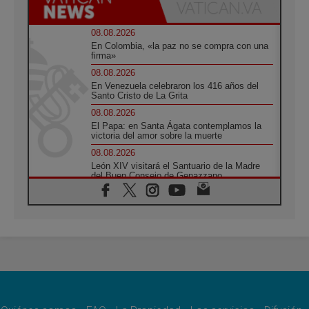
08.08.2026
En Colombia, «la paz no se compra con una
firma»
08.08.2026
En Venezuela celebraron los 416 años del
Santo Cristo de La Grita
08.08.2026
El Papa: en Santa Ágata contemplamos la
victoria del amor sobre la muerte
08.08.2026
León XIV visitará el Santuario de la Madre
del Buen Consejo de Genazzano
07.08.2026
Filipinas: el Vicariato Apostólico de Calapán
se convierte en diócesis
07.08.2026
Honduras: Los desplazados invisibles de una
crisis olvidada
07.08.2026
Bokalic: "En Argentina el Papa León señalará
el compromiso del cristiano"