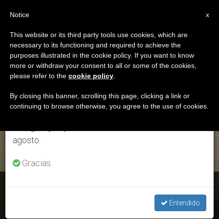
ES
Notice
×
x
Aviso importante
This website or its third party tools use cookies, which are
necessary to its functioning and required to achieve the
Del 27 de julio al 7 de agosto haremos la pausa
ETIQUETA
purposes illustrated in the cookie policy. If you want to know
anual, aprovechando que en el periodo de verano
Posts Tagged
more or withdraw your consent to all or some of the cookies,
please refer to the
cookie policy
.
se generan menos informaciones y también el
‘Consolata Betrone’
consumo de las mismas disminuye.
By closing this banner, scrolling this page, clicking a link or
continuing to browse otherwise, you agree to the use of cookies.
Retomamos el trabajo ordinario de las ediciones
en inglés y español de ZENIT el lunes 10 de
ÚLTIMAS NOTICIAS
agosto.
Gracias.
Causas de los santos: Aprobado el milagro para beatificar al
sacerdote brasileño Donizetti Tavares
Entendido