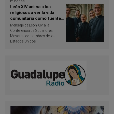
minorías.
León XIV anima a los
religiosos a ver la vida
comunitaria como fuente
de inspiración y
Mensaje de León XIV a la
santificación
Conferencia de Superiores
Mayores de Hombres de los
Estados Unidos