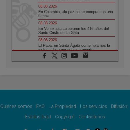
08.08.2026
En Colombia, «la paz no se compra con una
firma»
08.08.2026
En Venezuela celebraron los 416 años del
Santo Cristo de La Grita
08.08.2026
El Papa: en Santa Ágata contemplamos la
victoria del amor sobre la muerte
08.08.2026
León XIV visitará el Santuario de la Madre
del Buen Consejo de Genazzano
07.08.2026
Filipinas: el Vicariato Apostólico de Calapán
se convierte en diócesis
07.08.2026
Honduras: Los desplazados invisibles de una
crisis olvidada
Quiénes somos
FAQ
La Propiedad
Los servicios
Difusión
07.08.2026
Bokalic: "En Argentina el Papa León señalará
Estatus legal
Copyright
Contáctenos
el compromiso del cristiano"
07.08.2026
La matanza de niños en Gaza no cesa: 300