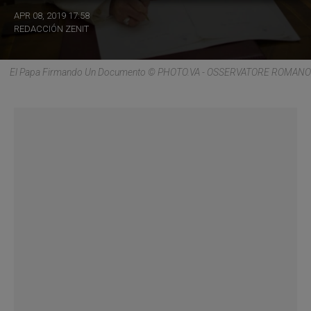
APR 08, 2019 17:58
REDACCIÓN ZENIT
El Papa Firmando Un Documento © PHOTO.VA - OSSERVATORE ROMANO