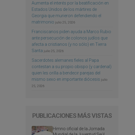
Aumenta el interés por la beatificación en
Estados Unidos de los mártires de
Georgia que murieron defendiendo el
matrimonio
julio 25, 2026
Franciscanos piden ayuda a Marco Rubio
ante persecución de colonos judíos que
afecta a cristianos (y no sólo) en Tierra
Santa
julio 25, 2026
Sacerdotes alemanes fieles al Papa
contestan a su propio obispo (y cardenal)
quien les orilla a bendecir parejas del
mismo sexo en importante diócesis
julio
25, 2026
PUBLICACIONES MÁS VISTAS
Himno oficial de la Jornada
Mundial de la Juventud Seúl