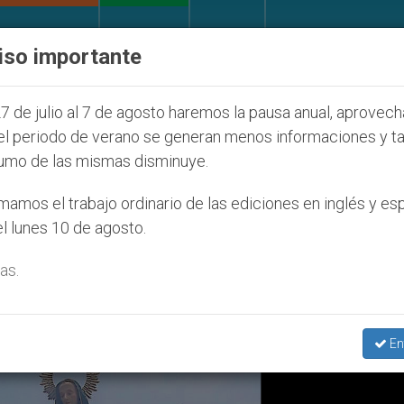
IGLESIA Y MUNDO
DOCUMENTOS
DONATIVOS
iso importante
de la Juventud Seúl 2027
ONU se pronuncia ant
7 de julio al 7 de agosto haremos la pausa anual, aprovec
el periodo de verano se generan menos informaciones y t
umo de las mismas disminuye.
vento De Los Dominicos’
amos el trabajo ordinario de las ediciones en inglés y es
l lunes 10 de agosto.
as.
En