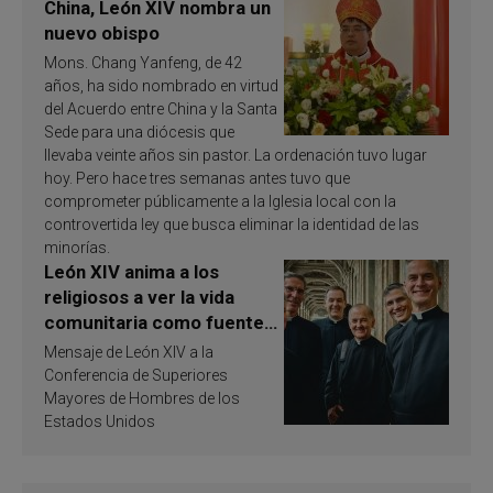
China, León XIV nombra un
nuevo obispo
Mons. Chang Yanfeng, de 42
años, ha sido nombrado en virtud
del Acuerdo entre China y la Santa
Sede para una diócesis que
llevaba veinte años sin pastor. La ordenación tuvo lugar
hoy. Pero hace tres semanas antes tuvo que
comprometer públicamente a la Iglesia local con la
controvertida ley que busca eliminar la identidad de las
minorías.
León XIV anima a los
religiosos a ver la vida
comunitaria como fuente
de inspiración y
Mensaje de León XIV a la
santificación
Conferencia de Superiores
Mayores de Hombres de los
Estados Unidos