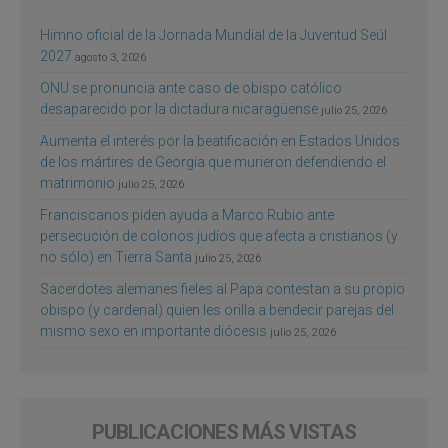
Himno oficial de la Jornada Mundial de la Juventud Seúl
2027
agosto 3, 2026
ONU se pronuncia ante caso de obispo católico
desaparecido por la dictadura nicaragüense
julio 25, 2026
Aumenta el interés por la beatificación en Estados Unidos
de los mártires de Georgia que murieron defendiendo el
matrimonio
julio 25, 2026
Franciscanos piden ayuda a Marco Rubio ante
persecución de colonos judíos que afecta a cristianos (y
no sólo) en Tierra Santa
julio 25, 2026
Sacerdotes alemanes fieles al Papa contestan a su propio
obispo (y cardenal) quien les orilla a bendecir parejas del
mismo sexo en importante diócesis
julio 25, 2026
PUBLICACIONES MÁS VISTAS