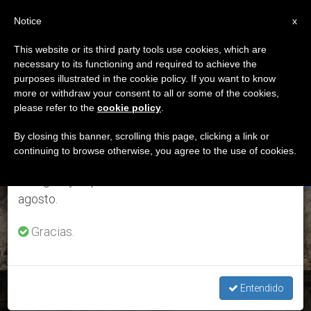
ES
Notice
×
x
Aviso importante
This website or its third party tools use cookies, which are
necessary to its functioning and required to achieve the
Del 27 de julio al 7 de agosto haremos la pausa
ETIQUETA
purposes illustrated in the cookie policy. If you want to know
anual, aprovechando que en el periodo de verano
Posts Tagged ‘crisis
more or withdraw your consent to all or some of the cookies,
please refer to the
cookie policy
.
se generan menos informaciones y también el
Humanitaria’
consumo de las mismas disminuye.
By closing this banner, scrolling this page, clicking a link or
continuing to browse otherwise, you agree to the use of cookies.
Retomamos el trabajo ordinario de las ediciones
en inglés y español de ZENIT el lunes 10 de
ÚLTIMAS NOTICIAS
agosto.
Gracias.
Siria e Irak: Encuentro de reflexión sobre la crisis humanitaria
Entendido