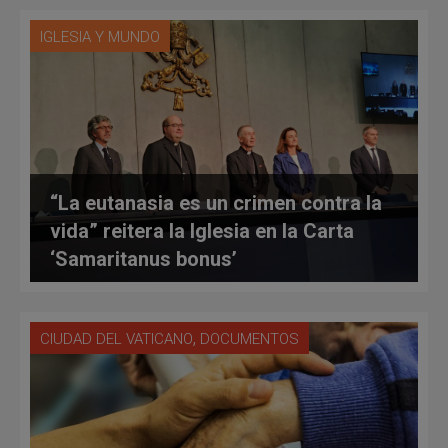
IGLESIA Y MUNDO
“La eutanasia es un crimen contra la
vida” reitera la Iglesia en la Carta
‘Samaritanus bonus’
,
CIUDAD DEL VATICANO
DOCUMENTOS