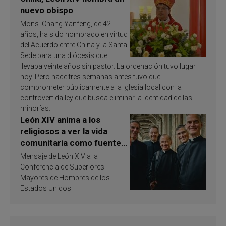
nuevo obispo
Mons. Chang Yanfeng, de 42
años, ha sido nombrado en virtud
del Acuerdo entre China y la Santa
Sede para una diócesis que
llevaba veinte años sin pastor. La ordenación tuvo lugar
hoy. Pero hace tres semanas antes tuvo que
comprometer públicamente a la Iglesia local con la
controvertida ley que busca eliminar la identidad de las
minorías.
León XIV anima a los
religiosos a ver la vida
comunitaria como fuente
de inspiración y
Mensaje de León XIV a la
santificación
Conferencia de Superiores
Mayores de Hombres de los
Estados Unidos