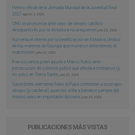
Himno oficial de la Jornada Mundial de la Juventud Seúl
2027
agosto 3, 2026
ONU se pronuncia ante caso de obispo católico
desaparecido por la dictadura nicaragüense
julio 25, 2026
Aumenta el interés por la beatificación en Estados Unidos
de los mártires de Georgia que murieron defendiendo el
matrimonio
julio 25, 2026
Franciscanos piden ayuda a Marco Rubio ante
persecución de colonos judíos que afecta a cristianos (y
no sólo) en Tierra Santa
julio 25, 2026
Sacerdotes alemanes fieles al Papa contestan a su propio
obispo (y cardenal) quien les orilla a bendecir parejas del
mismo sexo en importante diócesis
julio 25, 2026
PUBLICACIONES MÁS VISTAS