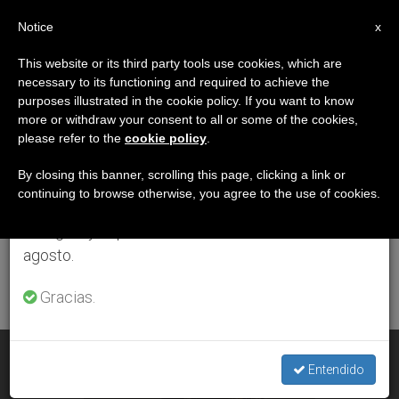
ES
Notice
×
x
Aviso importante
This website or its third party tools use cookies, which are
necessary to its functioning and required to achieve the
Del 27 de julio al 7 de agosto haremos la pausa
ETIQUETA
purposes illustrated in the cookie policy. If you want to know
anual, aprovechando que en el periodo de verano
Posts Tagged
more or withdraw your consent to all or some of the cookies,
please refer to the
cookie policy
.
se generan menos informaciones y también el
‘cuidados Paliativos’
consumo de las mismas disminuye.
By closing this banner, scrolling this page, clicking a link or
continuing to browse otherwise, you agree to the use of cookies.
Retomamos el trabajo ordinario de las ediciones
en inglés y español de ZENIT el lunes 10 de
ÚLTIMAS NOTICIAS
agosto.
Gracias.
Bioética: Cuidados paliativos y Ley de Eutanasia
Entendido