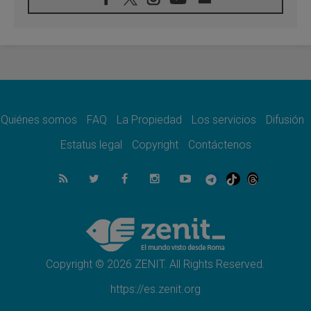
08.08.2026
León XIV visitará el Santuario de la Madre
del Buen Consejo de Genazzano
07.08.2026
Filipinas: el Vicariato Apostólico de Calapán
se convierte en diócesis
07.08.2026
Honduras: Los desplazados invisibles de una
crisis olvidada
Quiénes somos
FAQ
La Propiedad
Los servicios
Difusión
07.08.2026
Bokalic: "En Argentina el Papa León señalará
Estatus legal
Copyright
Contáctenos
el compromiso del cristiano"
07.08.2026
La matanza de niños en Gaza no cesa: 300
muertos en 300 días
07.08.2026
Tagle: La guerra desfigura el mundo, solo la
revelación de Dios lo transfigura
Copyright © 2026 ZENIT. All Rights Reserved.
https://es.zenit.org