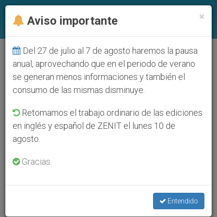
ES
×
Aviso importante
Del 27 de julio al 7 de agosto haremos la pausa
ETIQUETA
anual, aprovechando que en el periodo de verano
Posts Tagged
se generan menos informaciones y también el
‘Delegado Del Padre
consumo de las mismas disminuye.
General De La
Retomamos el trabajo ordinario de las ediciones
en inglés y español de ZENIT el lunes 10 de
Compañía De Jesús
agosto.
Para Las Casas Y
Gracias.
Obras
Entendido
Interprovinciales