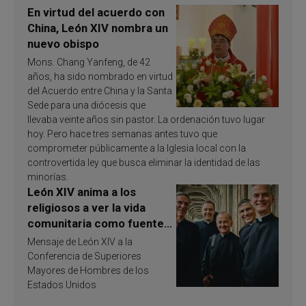
En virtud del acuerdo con
China, León XIV nombra un
nuevo obispo
Mons. Chang Yanfeng, de 42
años, ha sido nombrado en virtud
del Acuerdo entre China y la Santa
Sede para una diócesis que
llevaba veinte años sin pastor. La ordenación tuvo lugar
hoy. Pero hace tres semanas antes tuvo que
comprometer públicamente a la Iglesia local con la
controvertida ley que busca eliminar la identidad de las
minorías.
León XIV anima a los
religiosos a ver la vida
comunitaria como fuente
de inspiración y
Mensaje de León XIV a la
santificación
Conferencia de Superiores
Mayores de Hombres de los
Estados Unidos