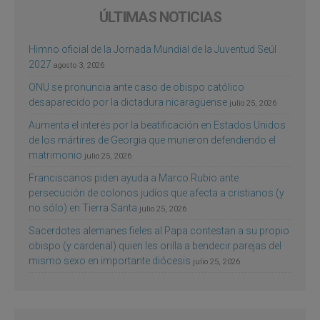
ÚLTIMAS NOTICIAS
Himno oficial de la Jornada Mundial de la Juventud Seúl
2027
agosto 3, 2026
ONU se pronuncia ante caso de obispo católico
desaparecido por la dictadura nicaragüense
julio 25, 2026
Aumenta el interés por la beatificación en Estados Unidos
de los mártires de Georgia que murieron defendiendo el
matrimonio
julio 25, 2026
Franciscanos piden ayuda a Marco Rubio ante
persecución de colonos judíos que afecta a cristianos (y
no sólo) en Tierra Santa
julio 25, 2026
Sacerdotes alemanes fieles al Papa contestan a su propio
obispo (y cardenal) quien les orilla a bendecir parejas del
mismo sexo en importante diócesis
julio 25, 2026