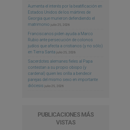
Aumenta el interés por la beatificación en
Estados Unidos de los mártires de
Georgia que murieron defendiendo el
matrimonio
julio 25, 2026
Franciscanos piden ayuda a Marco
Rubio ante persecución de colonos
judíos que afecta a cristianos (y no sólo)
en Tierra Santa
julio 25, 2026
Sacerdotes alemanes fieles al Papa
contestan a su propio obispo (y
cardenal) quien les orilla a bendecir
parejas del mismo sexo en importante
diócesis
julio 25, 2026
PUBLICACIONES MÁS
VISTAS