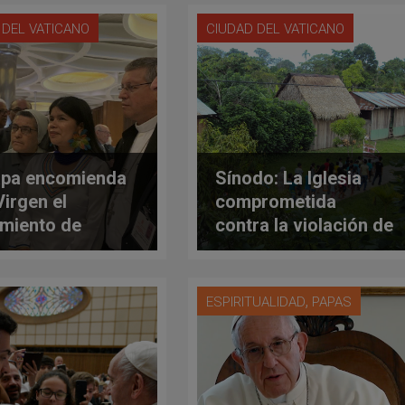
 DEL VATICANO
CIUDAD DEL VATICANO
apa encomienda
Sínodo: La Iglesia
Virgen el
comprometida
imiento de
contra la violación de
dor
derechos de los
pueblos
,
ESPIRITUALIDAD
PAPAS