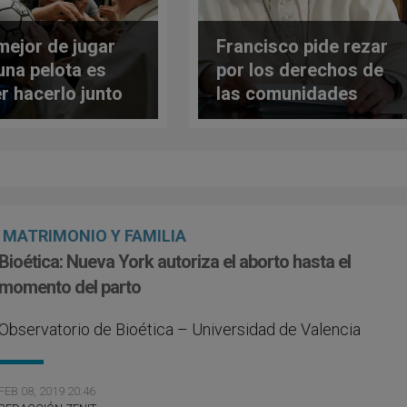
mejor de jugar
Francisco pide rezar
una pelota es
por los derechos de
r hacerlo junto
las comunidades
otros» asegura
cristianas
apa
perseguidas
MATRIMONIO Y FAMILIA
Bioética: Nueva York autoriza el aborto hasta el
momento del parto
Observatorio de Bioética – Universidad de Valencia
FEB 08, 2019 20:46