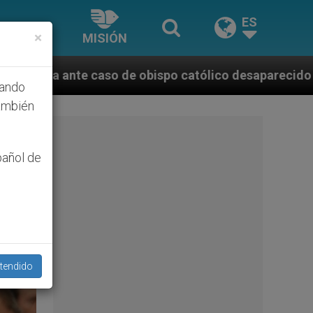
ES
×
MISIÓN
atólico desaparecido por la dictadura nicaragüense
hando
ambién
pañol de
tendido