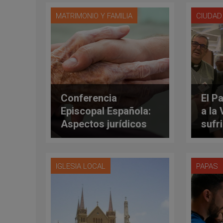
MATRIMONIO Y FAMILIA
CIUDAD
Conferencia
El P
Episcopal Española:
a la 
Aspectos jurídicos
sufr
del documento sobre
Ecua
el final de la vida
IGLESIA LOCAL
PAPAS