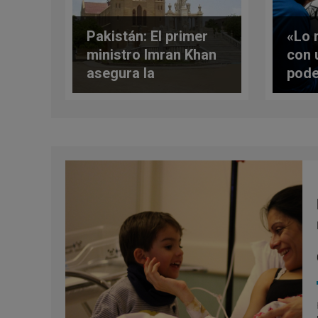
Pakistán: El primer
«Lo 
ministro Imran Khan
con 
asegura la
pode
protección de las
con 
minorías religiosas
el P