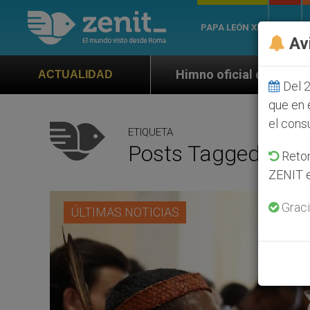
PAPA LEÓN XIV
ROMA
Av
mno oficial de la Jornada Mundial de la Juventud Seú
ACTUALIDAD
Del 2
que en 
el cons
ETIQUETA
Posts Tagged ‘der
Retom
ZENIT e
Graci
ÚLTIMAS NOTICIAS