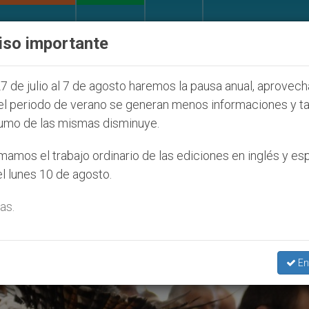
IGLESIA Y MUNDO
DOCUMENTOS
DONATIVOS
iso importante
l 2027
ONU se pronuncia ante caso de obispo c
7 de julio al 7 de agosto haremos la pausa anual, aprovec
el periodo de verano se generan menos informaciones y t
umo de las mismas disminuye.
echos’
amos el trabajo ordinario de las ediciones en inglés y es
l lunes 10 de agosto.
as.
En