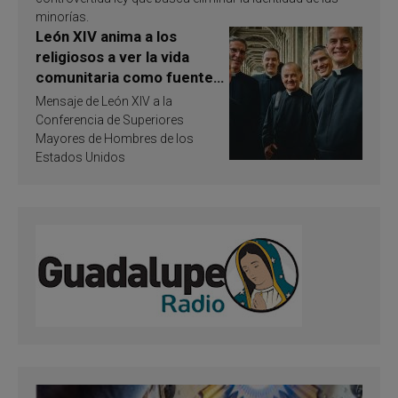
minorías.
León XIV anima a los
religiosos a ver la vida
comunitaria como fuente
de inspiración y
Mensaje de León XIV a la
santificación
Conferencia de Superiores
Mayores de Hombres de los
Estados Unidos