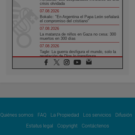
crisis olvidada
07.08.2026
Bokalic: "En Argentina el Papa León señalará
el compromiso del cristiano"
07.08.2026
La matanza de niños en Gaza no cesa: 300
muertos en 300 días
07.08.2026
Tagle: La guerra desfigura el mundo, solo la
revelación de Dios lo transfigura
07.08.2026
Presentada la Trienal de Arte de las
Universidades Católicas: «Exercises in
Empathy»
07.08.2026
Fortunatus Nwachukwu: la comunicación
como misión al servicio del Evangelio
07.08.2026
SIGNIS 2026, dar voz a las religiosas en el
espacio público
Quiénes somos
FAQ
La Propiedad
Los servicios
Difusión
07.08.2026
Estatus legal
Copyright
Contáctenos
Lanzan un proyecto de empoderamiento
digital para mujeres líderes en África