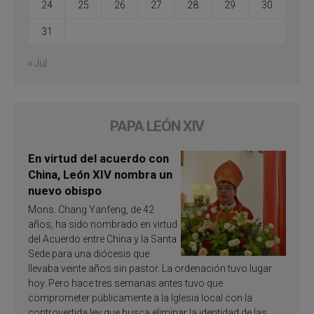
24
25
26
27
28
29
30
31
« Jul
PAPA LEÓN XIV
En virtud del acuerdo con
China, León XIV nombra un
nuevo obispo
Mons. Chang Yanfeng, de 42
años, ha sido nombrado en virtud
del Acuerdo entre China y la Santa
Sede para una diócesis que
llevaba veinte años sin pastor. La ordenación tuvo lugar
hoy. Pero hace tres semanas antes tuvo que
comprometer públicamente a la Iglesia local con la
controvertida ley que busca eliminar la identidad de las