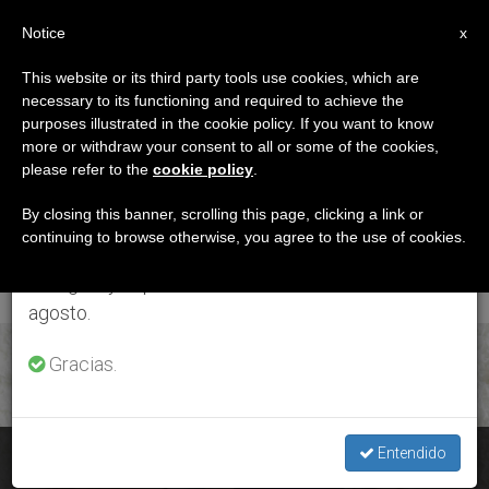
ES
Notice
×
x
Aviso importante
This website or its third party tools use cookies, which are
necessary to its functioning and required to achieve the
Del 27 de julio al 7 de agosto haremos la pausa
ETIQUETA
purposes illustrated in the cookie policy. If you want to know
anual, aprovechando que en el periodo de verano
Posts Tagged
more or withdraw your consent to all or some of the cookies,
please refer to the
cookie policy
.
se generan menos informaciones y también el
‘determinismo
consumo de las mismas disminuye.
By closing this banner, scrolling this page, clicking a link or
continuing to browse otherwise, you agree to the use of cookies.
Genético’
Retomamos el trabajo ordinario de las ediciones
en inglés y español de ZENIT el lunes 10 de
agosto.
ÚLTIMAS NOTICIAS
Gracias.
Entendido
¿Existe un determinismo genético de la orientación sexual?