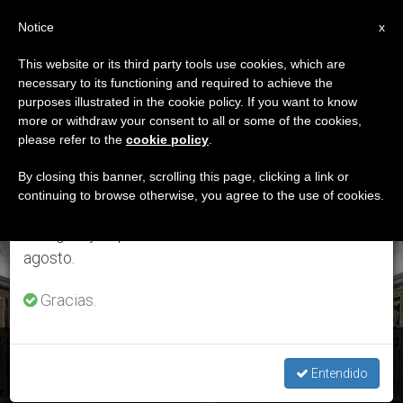
ES
Notice
×
x
Aviso importante
This website or its third party tools use cookies, which are
necessary to its functioning and required to achieve the
Del 27 de julio al 7 de agosto haremos la pausa
ETIQUETA
purposes illustrated in the cookie policy. If you want to know
anual, aprovechando que en el periodo de verano
Posts Tagged
more or withdraw your consent to all or some of the cookies,
please refer to the
cookie policy
.
se generan menos informaciones y también el
‘devolver La Dignidad’
consumo de las mismas disminuye.
By closing this banner, scrolling this page, clicking a link or
continuing to browse otherwise, you agree to the use of cookies.
Retomamos el trabajo ordinario de las ediciones
en inglés y español de ZENIT el lunes 10 de
ÚLTIMAS NOTICIAS
agosto.
Gracias.
Escuchar, “vuestro servicio a marineros y pescadores”-
Francisco a los capellanes y voluntarios de ‘Stella Maris’
Entendido