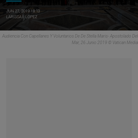
JUN 27, 2019 18:13
LARISSA I. LÓPEZ
Audiencia Con Capellanes Y Voluntarios De De Stella Maris- Apostolado Del
Mar, 26 Junio 2019 © Vatican Media