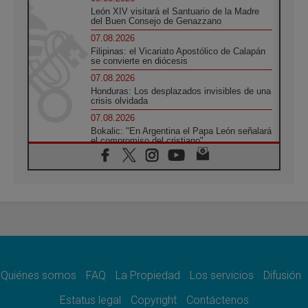
León XIV visitará el Santuario de la Madre
del Buen Consejo de Genazzano
07.08.2026
Filipinas: el Vicariato Apostólico de Calapán
se convierte en diócesis
07.08.2026
Honduras: Los desplazados invisibles de una
crisis olvidada
07.08.2026
Bokalic: "En Argentina el Papa León señalará
el compromiso del cristiano"
07.08.2026
La matanza de niños en Gaza no cesa: 300
muertos en 300 días
07.08.2026
Tagle: La guerra desfigura el mundo, solo la
revelación de Dios lo transfigura
07.08.2026
Presentada la Trienal de Arte de las
Universidades Católicas: «Exercises in
Empathy»
Quiénes somos
FAQ
La Propiedad
Los servicios
Difusión
07.08.2026
Estatus legal
Copyright
Contáctenos
Fortunatus Nwachukwu: la comunicación