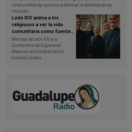
controvertida ley que busca eliminar la identidad de las
minorías.
León XIV anima a los
religiosos a ver la vida
comunitaria como fuente
de inspiración y
Mensaje de León XIV a la
santificación
Conferencia de Superiores
Mayores de Hombres de los
Estados Unidos