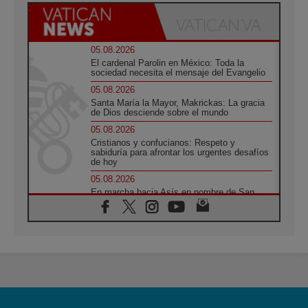
05.08.2026
El cardenal Parolin en México: Toda la
sociedad necesita el mensaje del Evangelio
05.08.2026
Santa María la Mayor, Makrickas: La gracia
de Dios desciende sobre el mundo
05.08.2026
Cristianos y confucianos: Respeto y
sabiduría para afrontar los urgentes desafíos
de hoy
05.08.2026
En marcha hacia Asís en nombre de San
Francisco, a la espera de León
05.08.2026
Venezuela, Padre Pagniello: "En medio del
dolor, una Iglesia que no se rinde"
05.08.2026
La Fuerza del "Círculo de Héroes" con el
Papa en la Audiencia General
05.08.2026