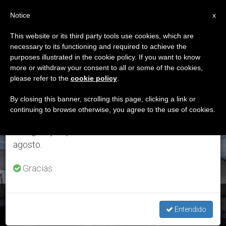
ES
Notice
×
x
Aviso importante
This website or its third party tools use cookies, which are
necessary to its functioning and required to achieve the
Del 27 de julio al 7 de agosto haremos la pausa
ETIQUETA
purposes illustrated in the cookie policy. If you want to know
anual, aprovechando que en el periodo de verano
Posts Tagged ‘director
more or withdraw your consent to all or some of the cookies,
please refer to the
cookie policy
.
se generan menos informaciones y también el
De Prensa’
consumo de las mismas disminuye.
By closing this banner, scrolling this page, clicking a link or
continuing to browse otherwise, you agree to the use of cookies.
Retomamos el trabajo ordinario de las ediciones
en inglés y español de ZENIT el lunes 10 de
ÚLTIMAS NOTICIAS
agosto.
Gracias.
Matteo Bruni apunta a «una comunicación oficial clara,
transparente de los acontecimientos»
Entendido