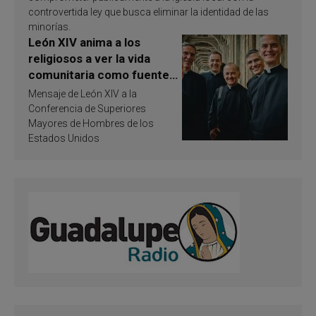
controvertida ley que busca eliminar la identidad de las
minorías.
León XIV anima a los
religiosos a ver la vida
comunitaria como fuente
de inspiración y
Mensaje de León XIV a la
santificación
Conferencia de Superiores
Mayores de Hombres de los
Estados Unidos