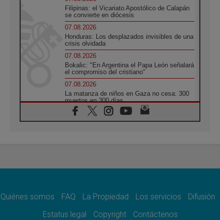
Filipinas: el Vicariato Apostólico de Calapán
se convierte en diócesis
07.08.2026
Honduras: Los desplazados invisibles de una
crisis olvidada
07.08.2026
Bokalic: "En Argentina el Papa León señalará
el compromiso del cristiano"
07.08.2026
La matanza de niños en Gaza no cesa: 300
muertos en 300 días
07.08.2026
Tagle: La guerra desfigura el mundo, solo la
revelación de Dios lo transfigura
07.08.2026
Presentada la Trienal de Arte de las
Universidades Católicas: «Exercises in
Empathy»
07.08.2026
Fortunatus Nwachukwu: la comunicación
como misión al servicio del Evangelio
Quiénes somos
FAQ
La Propiedad
Los servicios
Difusión
07.08.2026
Estatus legal
Copyright
Contáctenos
SIGNIS 2026, dar voz a las religiosas en el