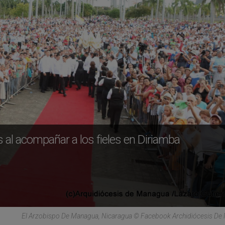
 al acompañar a los fieles en Diriamba
El Arzobispo De Managua, Nicaragua © Facebook Archidiócesis De