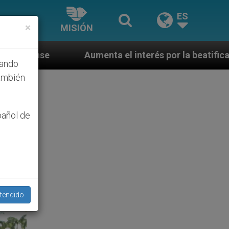
ES
×
MISIÓN
enta el interés por la beatificación en Estados Unido
hando
ambién
pañol de
tendido