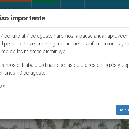
IGLESIA Y MUNDO
DOCUMENTOS
DONATIVOS
iso importante
esaparecido por la dictadura nicaragüense
Aum
7 de julio al 7 de agosto haremos la pausa anual, aprovec
el periodo de verano se generan menos informaciones y t
umo de las mismas disminuye.
iamba’
amos el trabajo ordinario de las ediciones en inglés y es
l lunes 10 de agosto.
as.
En