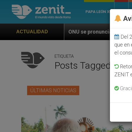
PAPA LEÓN XIV
ROMA
Av
ONU se pronuncia ante caso de obispo católico d
ACTUALIDAD
Del 2
que en 
el cons
ETIQUETA
Posts Tagged ‘Dir
Retom
ZENIT e
Graci
ÚLTIMAS NOTICIAS