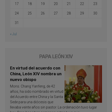
17
18
19
20
21
22
23
24
25
26
27
28
29
30
31
« Jul
PAPA LEÓN XIV
En virtud del acuerdo con
China, León XIV nombra un
nuevo obispo
Mons. Chang Yanfeng, de 42
años, ha sido nombrado en virtud
del Acuerdo entre China y la Santa
Sede para una diócesis que
llevaba veinte años sin pastor. La ordenación tuvo lugar