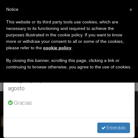
ES
Notice
×
x
Aviso importante
This website or its third party tools use cookies, which are
necessary to its functioning and required to achieve the
Del 27 de julio al 7 de agosto haremos la pausa
ETIQUETA
purposes illustrated in the cookie policy. If you want to know
anual, aprovechando que en el periodo de verano
Posts Tagged
more or withdraw your consent to all or some of the cookies,
please refer to the
cookie policy
.
se generan menos informaciones y también el
‘dispositivos
consumo de las mismas disminuye.
By closing this banner, scrolling this page, clicking a link or
continuing to browse otherwise, you agree to the use of cookies.
Electrónicos’
Retomamos el trabajo ordinario de las ediciones
en inglés y español de ZENIT el lunes 10 de
agosto.
ÚLTIMAS NOTICIAS
Gracias.
Entendido
Vaticano: Incautación de documentos y dispositivos