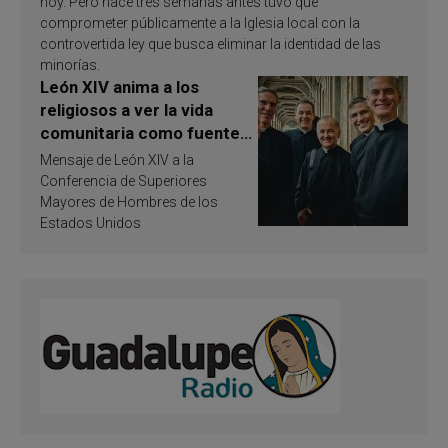
hoy. Pero hace tres semanas antes tuvo que
comprometer públicamente a la Iglesia local con la
controvertida ley que busca eliminar la identidad de las
minorías.
León XIV anima a los
religiosos a ver la vida
comunitaria como fuente
de inspiración y
Mensaje de León XIV a la
santificación
Conferencia de Superiores
Mayores de Hombres de los
Estados Unidos