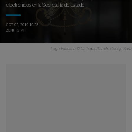
electrónicos en la Secretaría de Estado
OCT 02, 2019 10:28
ZENIT STAFF
Logo Vaticano © Cathopic/Dimitri Conejo Sanz