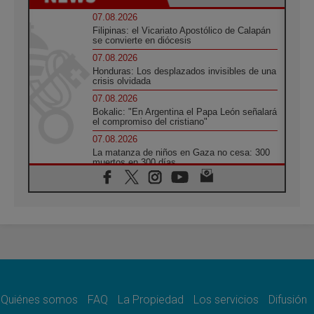
07.08.2026
Filipinas: el Vicariato Apostólico de Calapán
se convierte en diócesis
07.08.2026
Honduras: Los desplazados invisibles de una
crisis olvidada
07.08.2026
Bokalic: "En Argentina el Papa León señalará
el compromiso del cristiano"
07.08.2026
La matanza de niños en Gaza no cesa: 300
muertos en 300 días
07.08.2026
Tagle: La guerra desfigura el mundo, solo la
revelación de Dios lo transfigura
07.08.2026
Presentada la Trienal de Arte de las
Universidades Católicas: «Exercises in
Empathy»
07.08.2026
Fortunatus Nwachukwu: la comunicación
como misión al servicio del Evangelio
Quiénes somos
FAQ
La Propiedad
Los servicios
Difusión
07.08.2026