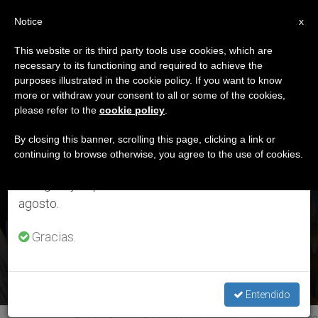
ES
Notice
×
x
Aviso importante
This website or its third party tools use cookies, which are
necessary to its functioning and required to achieve the
Del 27 de julio al 7 de agosto haremos la pausa
ETIQUETA
purposes illustrated in the cookie policy. If you want to know
anual, aprovechando que en el periodo de verano
Posts Tagged ‘Docat’
more or withdraw your consent to all or some of the cookies,
please refer to the
cookie policy
.
se generan menos informaciones y también el
consumo de las mismas disminuye.
By closing this banner, scrolling this page, clicking a link or
continuing to browse otherwise, you agree to the use of cookies.
ÚLTIMAS NOTICIAS
Retomamos el trabajo ordinario de las ediciones
en inglés y español de ZENIT el lunes 10 de
El Papa Francisco ofrece un 'Docat' a los jóvenes auditores
agosto.
del sínodo
Gracias.
OCT 25, 2018 15:50
ANNE KURIAN-MONTABONE
Entendido
El Papa Entrega El Docat A Los Jóvenes, Captura De Video