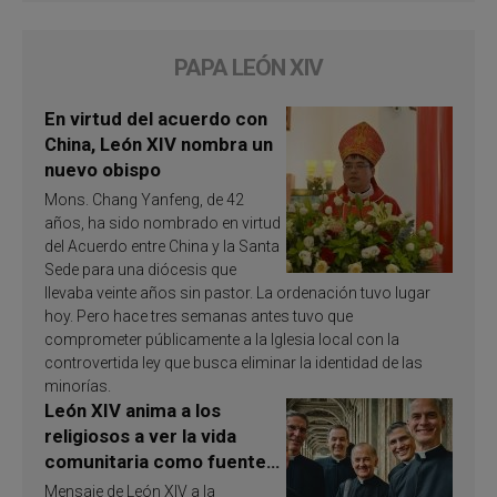
PAPA LEÓN XIV
En virtud del acuerdo con
China, León XIV nombra un
nuevo obispo
Mons. Chang Yanfeng, de 42
años, ha sido nombrado en virtud
del Acuerdo entre China y la Santa
Sede para una diócesis que
llevaba veinte años sin pastor. La ordenación tuvo lugar
hoy. Pero hace tres semanas antes tuvo que
comprometer públicamente a la Iglesia local con la
controvertida ley que busca eliminar la identidad de las
minorías.
León XIV anima a los
religiosos a ver la vida
comunitaria como fuente
de inspiración y
Mensaje de León XIV a la