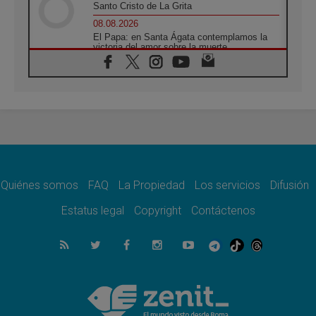
Santo Cristo de La Grita
08.08.2026
El Papa: en Santa Ágata contemplamos la
victoria del amor sobre la muerte
08.08.2026
León XIV visitará el Santuario de la Madre
del Buen Consejo de Genazzano
07.08.2026
Filipinas: el Vicariato Apostólico de Calapán
se convierte en diócesis
07.08.2026
Honduras: Los desplazados invisibles de una
crisis olvidada
Quiénes somos
FAQ
La Propiedad
Los servicios
Difusión
07.08.2026
Bokalic: "En Argentina el Papa León señalará
Estatus legal
Copyright
Contáctenos
el compromiso del cristiano"
07.08.2026
La matanza de niños en Gaza no cesa: 300
muertos en 300 días
07.08.2026
Tagle: La guerra desfigura el mundo, solo la
revelación de Dios lo transfigura