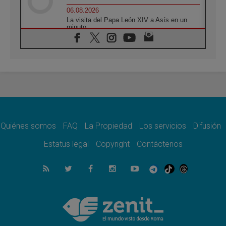
06.08.2026
La visita del Papa León XIV a Asís en un
minuto
06.08.2026
El agradecimiento de los jóvenes al Papa:
«Hoy nos sentimos Iglesia»
06.08.2026
Líbano: Reanudan los coloquios en Roma en
medio de tensiones y ataques en el sur del
país
06.08.2026
Hiroshima y Nagasaki, 81 años después.
Comienzan "Diez Días Oración por la Paz"
Quiénes somos
FAQ
La Propiedad
Los servicios
Difusión
06.08.2026
Estatus legal
Copyright
Contáctenos
Pizzaballa en Asís: los cristianos quieren
paz
06.08.2026
Sturla: La visita de León XIV será una buena
noticia para todo el Uruguay
06.08.2026
León XIV: La revolución del Evangelio
derriba los muros que separan