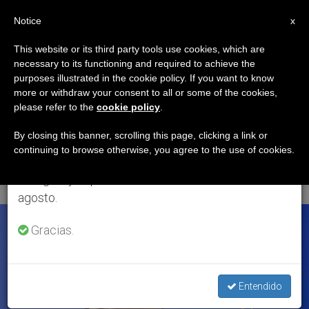
ES
Notice
×
x
Aviso importante
This website or its third party tools use cookies, which are
necessary to its functioning and required to achieve the
Del 27 de julio al 7 de agosto haremos la pausa
ETIQUETA
purposes illustrated in the cookie policy. If you want to know
anual, aprovechando que en el periodo de verano
Posts Tagged
more or withdraw your consent to all or some of the cookies,
please refer to the
cookie policy
.
se generan menos informaciones y también el
‘Documento De
consumo de las mismas disminuye.
By closing this banner, scrolling this page, clicking a link or
continuing to browse otherwise, you agree to the use of cookies.
Aparecida’
Retomamos el trabajo ordinario de las ediciones
en inglés y español de ZENIT el lunes 10 de
agosto.
ÚLTIMAS NOTICIAS
Gracias.
Entendido