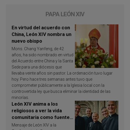
PAPA LEÓN XIV
En virtud del acuerdo con
China, León XIV nombra un
nuevo obispo
Mons. Chang Yanfeng, de 42
años, ha sido nombrado en virtud
del Acuerdo entre China y la Santa
Sede para una diócesis que
llevaba veinte años sin pastor. La ordenación tuvo lugar
hoy. Pero hace tres semanas antes tuvo que
comprometer públicamente a la Iglesia local con la
controvertida ley que busca eliminar la identidad de las
minorías.
León XIV anima a los
religiosos a ver la vida
comunitaria como fuente
de inspiración y
Mensaje de León XIV a la