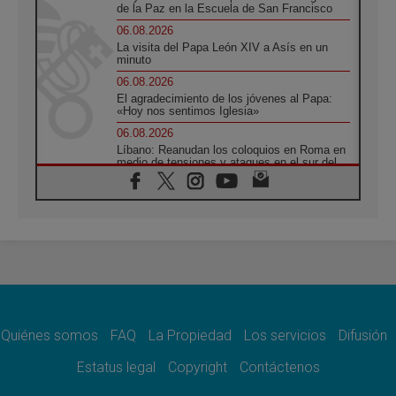
de la Paz en la Escuela de San Francisco
06.08.2026
La visita del Papa León XIV a Asís en un
minuto
06.08.2026
El agradecimiento de los jóvenes al Papa:
«Hoy nos sentimos Iglesia»
06.08.2026
Líbano: Reanudan los coloquios en Roma en
medio de tensiones y ataques en el sur del
país
06.08.2026
Hiroshima y Nagasaki, 81 años después.
Comienzan "Diez Días Oración por la Paz"
06.08.2026
Pizzaballa en Asís: los cristianos quieren
paz
06.08.2026
Sturla: La visita de León XIV será una buena
noticia para todo el Uruguay
Quiénes somos
FAQ
La Propiedad
Los servicios
Difusión
06.08.2026
Estatus legal
Copyright
Contáctenos
León XIV: La revolución del Evangelio
derriba los muros que separan