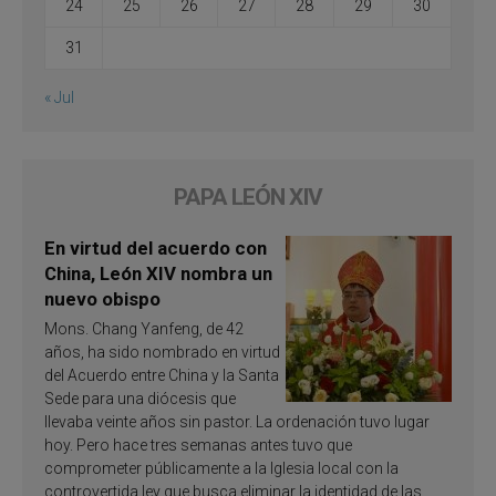
24
25
26
27
28
29
30
31
« Jul
PAPA LEÓN XIV
En virtud del acuerdo con
China, León XIV nombra un
nuevo obispo
Mons. Chang Yanfeng, de 42
años, ha sido nombrado en virtud
del Acuerdo entre China y la Santa
Sede para una diócesis que
llevaba veinte años sin pastor. La ordenación tuvo lugar
hoy. Pero hace tres semanas antes tuvo que
comprometer públicamente a la Iglesia local con la
controvertida ley que busca eliminar la identidad de las