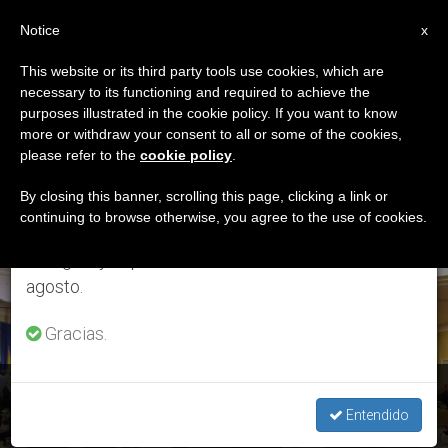
ES
Notice
×
x
Aviso importante
This website or its third party tools use cookies, which are
necessary to its functioning and required to achieve the
Del 27 de julio al 7 de agosto haremos la pausa
ETIQUETA
purposes illustrated in the cookie policy. If you want to know
anual, aprovechando que en el periodo de verano
Posts Tagged
more or withdraw your consent to all or some of the cookies,
please refer to the
cookie policy
.
se generan menos informaciones y también el
‘documento Papal’
consumo de las mismas disminuye.
By closing this banner, scrolling this page, clicking a link or
continuing to browse otherwise, you agree to the use of cookies.
Retomamos el trabajo ordinario de las ediciones
en inglés y español de ZENIT el lunes 10 de
ÚLTIMAS NOTICIAS
agosto.
Gracias.
Estados Unidos: Los obispos toman decisiones esenciales
en materia de abusos
Entendido