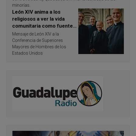
minorías.
León XIV anima a los
religiosos a ver la vida
comunitaria como fuente
de inspiración y
Mensaje de León XIV a la
santificación
Conferencia de Superiores
Mayores de Hombres de los
Estados Unidos