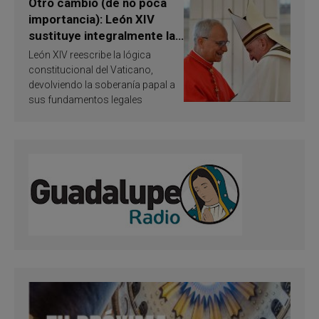
Otro cambio (de no poca
importancia): León XIV
sustituye integralmente la
ley vaticana de Papa
León XIV reescribe la lógica
Francisco
constitucional del Vaticano,
devolviendo la soberanía papal a
sus fundamentos legales