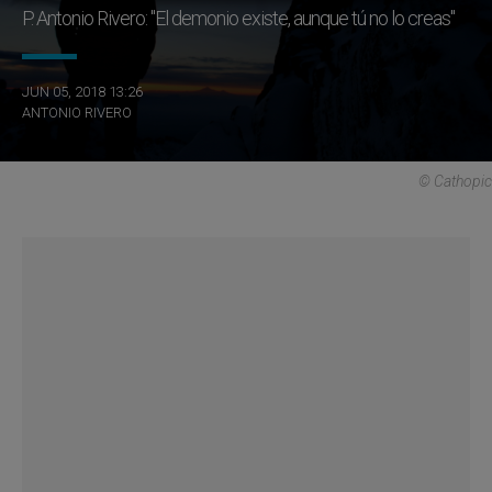
P. Antonio Rivero: "El demonio existe, aunque tú no lo creas"
JUN 05, 2018 13:26
ANTONIO RIVERO
© Cathopic