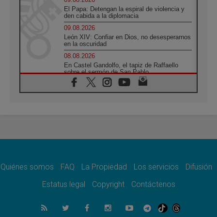
El Papa: Detengan la espiral de violencia y
den cabida a la diplomacia
09.08.2026
León XIV: Confiar en Dios, no desesperarnos
en la oscuridad
08.08.2026
En Castel Gandolfo, el tapiz de Raffaello
sobre el sermón de San Pablo
08.08.2026
En Colombia, «la paz no se compra con una
firma»
08.08.2026
En Venezuela celebraron los 416 años del
Santo Cristo de La Grita
08.08.2026
El Papa: en Santa Ágata contemplamos la
victoria del amor sobre la muerte
Quiénes somos
FAQ
La Propiedad
Los servicios
Difusión
08.08.2026
León XIV visitará el Santuario de la Madre
Estatus legal
Copyright
Contáctenos
del Buen Consejo de Genazzano
07.08.2026
Filipinas: el Vicariato Apostólico de Calapán
se convierte en diócesis