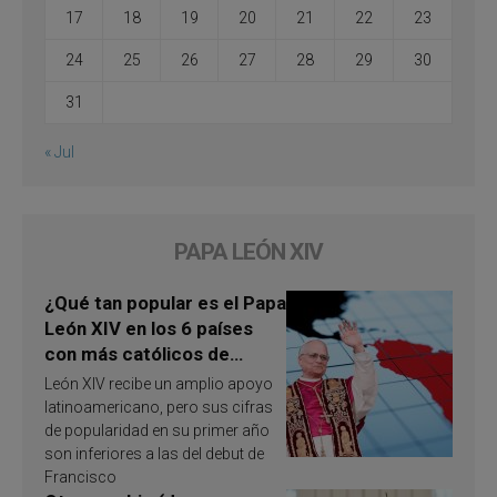
17
18
19
20
21
22
23
24
25
26
27
28
29
30
31
« Jul
PAPA LEÓN XIV
¿Qué tan popular es el Papa
León XIV en los 6 países
con más católicos de
América Latina en 2026?
León XIV recibe un amplio apoyo
Publican resultados de
latinoamericano, pero sus cifras
investigación
de popularidad en su primer año
son inferiores a las del debut de
Francisco