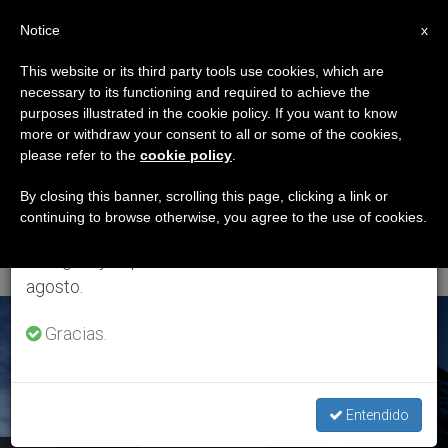
ES
Notice
×
x
Aviso importante
This website or its third party tools use cookies, which are
necessary to its functioning and required to achieve the
Del 27 de julio al 7 de agosto haremos la pausa
ETIQUETA
purposes illustrated in the cookie policy. If you want to know
anual, aprovechando que en el periodo de verano
Posts Tagged
more or withdraw your consent to all or some of the cookies,
please refer to the
cookie policy
.
se generan menos informaciones y también el
‘Domingo 10º Tiempo
consumo de las mismas disminuye.
By closing this banner, scrolling this page, clicking a link or
continuing to browse otherwise, you agree to the use of cookies.
Ordinario’
Retomamos el trabajo ordinario de las ediciones
en inglés y español de ZENIT el lunes 10 de
agosto.
ÚLTIMAS NOTICIAS
Gracias.
Entendido