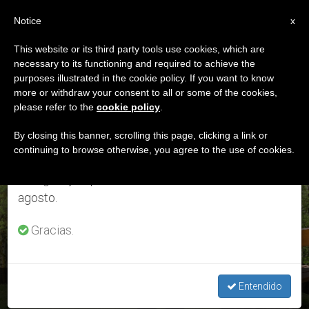
ES
Notice
×
x
Aviso importante
This website or its third party tools use cookies, which are
necessary to its functioning and required to achieve the
Del 27 de julio al 7 de agosto haremos la pausa
ETIQUETA
purposes illustrated in the cookie policy. If you want to know
anual, aprovechando que en el periodo de verano
Posts Tagged
more or withdraw your consent to all or some of the cookies,
please refer to the
cookie policy
.
se generan menos informaciones y también el
‘eduación’
consumo de las mismas disminuye.
By closing this banner, scrolling this page, clicking a link or
continuing to browse otherwise, you agree to the use of cookies.
Retomamos el trabajo ordinario de las ediciones
en inglés y español de ZENIT el lunes 10 de
ÚLTIMAS NOTICIAS
agosto.
Gracias.
El Hombre sabio, modelo del hombre para la educación
Entendido