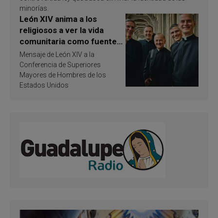
minorías.
León XIV anima a los
religiosos a ver la vida
comunitaria como fuente
de inspiración y
Mensaje de León XIV a la
santificación
Conferencia de Superiores
Mayores de Hombres de los
Estados Unidos