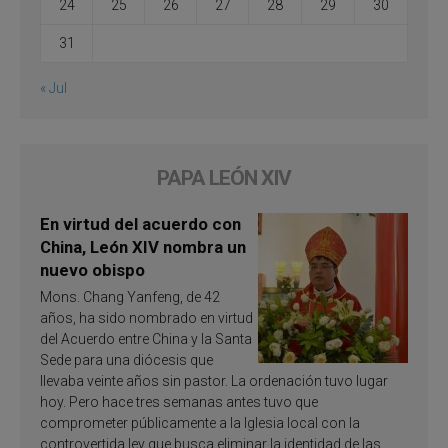
24
25
26
27
28
29
30
31
« Jul
PAPA LEÓN XIV
En virtud del acuerdo con
China, León XIV nombra un
nuevo obispo
Mons. Chang Yanfeng, de 42
años, ha sido nombrado en virtud
del Acuerdo entre China y la Santa
Sede para una diócesis que
llevaba veinte años sin pastor. La ordenación tuvo lugar
hoy. Pero hace tres semanas antes tuvo que
comprometer públicamente a la Iglesia local con la
controvertida ley que busca eliminar la identidad de las