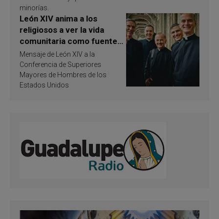
minorías.
León XIV anima a los
religiosos a ver la vida
comunitaria como fuente
de inspiración y
Mensaje de León XIV a la
santificación
Conferencia de Superiores
Mayores de Hombres de los
Estados Unidos