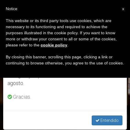
ES
Notice
×
x
Aviso importante
This website or its third party tools use cookies, which are
necessary to its functioning and required to achieve the
Del 27 de julio al 7 de agosto haremos la pausa
ETIQUETA
purposes illustrated in the cookie policy. If you want to know
anual, aprovechando que en el periodo de verano
Posts Tagged ‘“El
more or withdraw your consent to all or some of the cookies,
please refer to the
cookie policy
.
se generan menos informaciones y también el
Corazón Se Derrite”’
consumo de las mismas disminuye.
By closing this banner, scrolling this page, clicking a link or
continuing to browse otherwise, you agree to the use of cookies.
Retomamos el trabajo ordinario de las ediciones
en inglés y español de ZENIT el lunes 10 de
ÚLTIMAS NOTICIAS
agosto.
Gracias.
La organización “El corazón se derrite” reparte comida y
mantas en Roma
Entendido