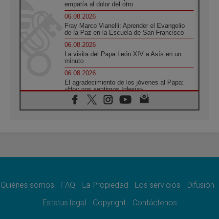
empatía al dolor del otro
06.08.2026
Fray Marco Vianelli: Aprender el Evangelio
de la Paz en la Escuela de San Francisco
06.08.2026
La visita del Papa León XIV a Asís en un
minuto
06.08.2026
El agradecimiento de los jóvenes al Papa:
«Hoy nos sentimos Iglesia»
06.08.2026
Líbano: Reanudan los coloquios en Roma en
medio de tensiones y ataques en el sur del
país
06.08.2026
Hiroshima y Nagasaki, 81 años después.
Comienzan "Diez Días Oración por la Paz"
06.08.2026
Pizzaballa en Asís: los cristianos quieren
paz
Quiénes somos
FAQ
La Propiedad
Los servicios
Difusión
06.08.2026
Estatus legal
Copyright
Contáctenos
Sturla: La visita de León XIV será una buena
noticia para todo el Uruguay