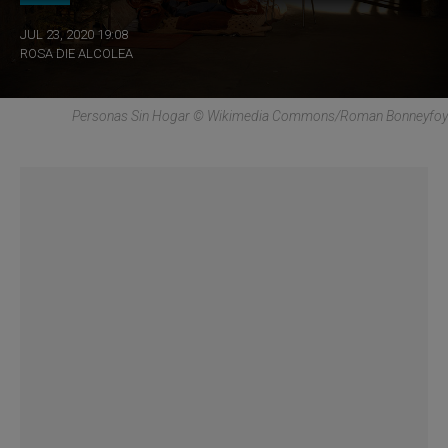
JUL 23, 2020 19:08
ROSA DIE ALCOLEA
Personas Sin Hogar © Wikimedia Commons/Roman Bonneyfoy