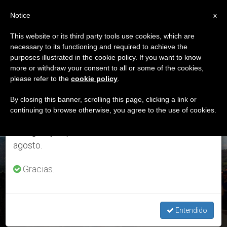
ES
Notice
×
x
Aviso importante
This website or its third party tools use cookies, which are
necessary to its functioning and required to achieve the
Del 27 de julio al 7 de agosto haremos la pausa
ETIQUETA
purposes illustrated in the cookie policy. If you want to know
anual, aprovechando que en el periodo de verano
Posts Tagged ‘el Papa
more or withdraw your consent to all or some of the cookies,
please refer to the
cookie policy
.
se generan menos informaciones y también el
Ofrece La Misa’
consumo de las mismas disminuye.
By closing this banner, scrolling this page, clicking a link or
continuing to browse otherwise, you agree to the use of cookies.
Retomamos el trabajo ordinario de las ediciones
en inglés y español de ZENIT el lunes 10 de
ÚLTIMAS NOTICIAS
agosto.
Gracias.
Francisco ofrece la misa matutina por China
Entendido
MAY 24, 2016 18:34