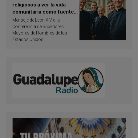
religiosos a ver la vida
comunitaria como fuente
de inspiración y
Mensaje de León XIV a la
santificación
Conferencia de Superiores
Mayores de Hombres de los
Estados Unidos