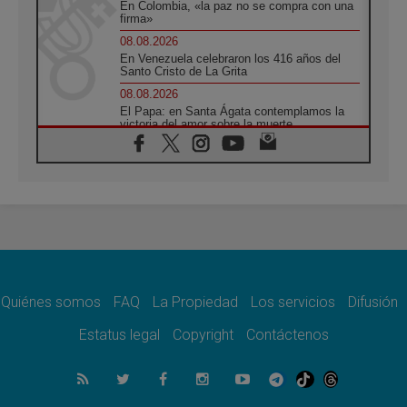
En Colombia, «la paz no se compra con una
firma»
08.08.2026
En Venezuela celebraron los 416 años del
Santo Cristo de La Grita
08.08.2026
El Papa: en Santa Ágata contemplamos la
victoria del amor sobre la muerte
08.08.2026
León XIV visitará el Santuario de la Madre
del Buen Consejo de Genazzano
07.08.2026
Filipinas: el Vicariato Apostólico de Calapán
se convierte en diócesis
07.08.2026
Honduras: Los desplazados invisibles de una
crisis olvidada
Quiénes somos
FAQ
La Propiedad
Los servicios
Difusión
07.08.2026
Bokalic: "En Argentina el Papa León señalará
Estatus legal
Copyright
Contáctenos
el compromiso del cristiano"
07.08.2026
La matanza de niños en Gaza no cesa: 300
muertos en 300 días