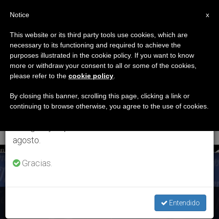
ES
Notice
×
x
Aviso importante
This website or its third party tools use cookies, which are
necessary to its functioning and required to achieve the
Del 27 de julio al 7 de agosto haremos la pausa
ETIQUETA
purposes illustrated in the cookie policy. If you want to know
anual, aprovechando que en el periodo de verano
Posts Tagged
more or withdraw your consent to all or some of the cookies,
please refer to the
cookie policy
.
se generan menos informaciones y también el
‘Elecciones En Estados
consumo de las mismas disminuye.
By closing this banner, scrolling this page, clicking a link or
continuing to browse otherwise, you agree to the use of cookies.
Unidos’
Retomamos el trabajo ordinario de las ediciones
en inglés y español de ZENIT el lunes 10 de
agosto.
ÚLTIMAS NOTICIAS
Gracias.
Estados Unidos: Los obispos presentan un documento ante
Entendido
las elecciones