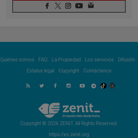
07.08.2026
Tagle: La guerra desfigura el mundo, solo la
revelación de Dios lo transfigura
07.08.2026
Presentada la Trienal de Arte de las
Universidades Católicas: «Exercises in
Empathy»
07.08.2026
Fortunatus Nwachukwu: la comunicación
como misión al servicio del Evangelio
Quiénes somos
FAQ
La Propiedad
Los servicios
Difusión
07.08.2026
Estatus legal
Copyright
Contáctenos
SIGNIS 2026, dar voz a las religiosas en el
espacio público
07.08.2026
Lanzan un proyecto de empoderamiento
digital para mujeres líderes en África
07.08.2026
Programa oficial del Viaje Apostólico del
Papa León XIV a Francia
Copyright © 2026 ZENIT. All Rights Reserved.
https://es.zenit.org