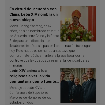
En virtud del acuerdo con
China, León XIV nombra un
nuevo obispo
Mons. Chang Yanfeng, de 42
años, ha sido nombrado en virtud
del Acuerdo entre China y la Santa
Sede para una diócesis que
llevaba veinte años sin pastor. La ordenación tuvo lugar
hoy. Pero hace tres semanas antes tuvo que
comprometer públicamente a la Iglesia local con la
controvertida ley que busca eliminar la identidad de las
minorías.
León XIV anima a los
religiosos a ver la vida
comunitaria como fuente
de inspiración y
Mensaje de León XIV a la
santificación
Conferencia de Superiores
Mayores de Hombres de los
Estados Unidos