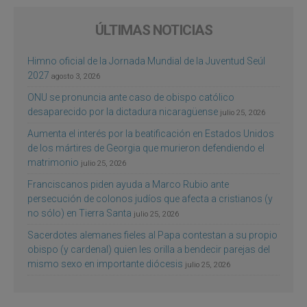
ÚLTIMAS NOTICIAS
Himno oficial de la Jornada Mundial de la Juventud Seúl
2027
agosto 3, 2026
ONU se pronuncia ante caso de obispo católico
desaparecido por la dictadura nicaragüense
julio 25, 2026
Aumenta el interés por la beatificación en Estados Unidos
de los mártires de Georgia que murieron defendiendo el
matrimonio
julio 25, 2026
Franciscanos piden ayuda a Marco Rubio ante
persecución de colonos judíos que afecta a cristianos (y
no sólo) en Tierra Santa
julio 25, 2026
Sacerdotes alemanes fieles al Papa contestan a su propio
obispo (y cardenal) quien les orilla a bendecir parejas del
mismo sexo en importante diócesis
julio 25, 2026