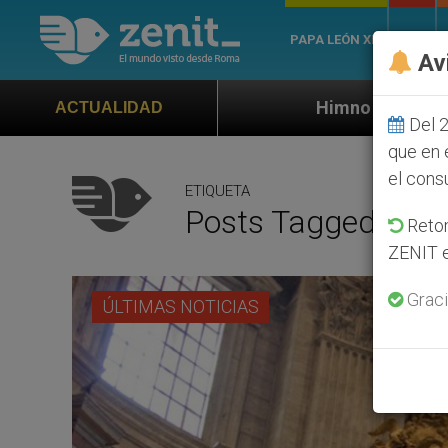
PAPA LEÓN XIV
ROMA
Av
Himno oficial de la Jornada Mundial de l
ACTUALIDAD
Del 2
que en 
el cons
ETIQUETA
Posts Tagged ‘Elio 
Retom
ZENIT e
Graci
ÚLTIMAS NOTICIAS