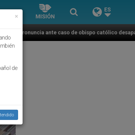
ES
×
MISIÓN
so de obispo católico desaparecido por la dictadura 
hando
ambién
pañol de
tendido