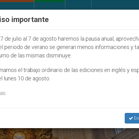
IGLESIA Y MUNDO
DOCUMENTOS
DONATIVOS
iso importante
a Juventud Seúl 2027
ONU se pronuncia ante ca
7 de julio al 7 de agosto haremos la pausa anual, aprovec
el periodo de verano se generan menos informaciones y t
umo de las mismas disminuye.
Sgreccia’
amos el trabajo ordinario de las ediciones en inglés y es
l lunes 10 de agosto.
as.
En