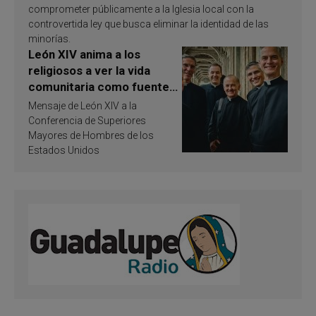
comprometer públicamente a la Iglesia local con la
controvertida ley que busca eliminar la identidad de las
minorías.
León XIV anima a los
religiosos a ver la vida
comunitaria como fuente
de inspiración y
Mensaje de León XIV a la
santificación
Conferencia de Superiores
Mayores de Hombres de los
Estados Unidos