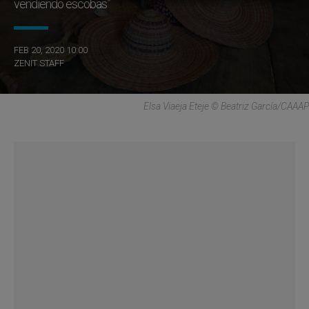
vendiendo escobas”
FEB 20, 2020 10:00
ZENIT STAFF
Elsa Viaeja Eteje © Beatriz García/CAAAP