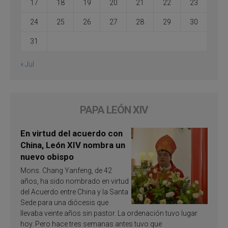
17
18
19
20
21
22
23
24
25
26
27
28
29
30
31
« Jul
PAPA LEÓN XIV
En virtud del acuerdo con
China, León XIV nombra un
nuevo obispo
Mons. Chang Yanfeng, de 42
años, ha sido nombrado en virtud
del Acuerdo entre China y la Santa
Sede para una diócesis que
llevaba veinte años sin pastor. La ordenación tuvo lugar
hoy. Pero hace tres semanas antes tuvo que