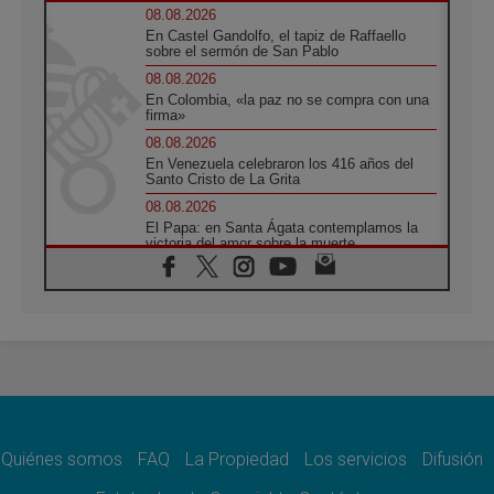
08.08.2026
En Castel Gandolfo, el tapiz de Raffaello
sobre el sermón de San Pablo
08.08.2026
En Colombia, «la paz no se compra con una
firma»
08.08.2026
En Venezuela celebraron los 416 años del
Santo Cristo de La Grita
08.08.2026
El Papa: en Santa Ágata contemplamos la
victoria del amor sobre la muerte
08.08.2026
León XIV visitará el Santuario de la Madre
del Buen Consejo de Genazzano
07.08.2026
Filipinas: el Vicariato Apostólico de Calapán
se convierte en diócesis
07.08.2026
Honduras: Los desplazados invisibles de una
crisis olvidada
Quiénes somos
FAQ
La Propiedad
Los servicios
Difusión
07.08.2026
Bokalic: "En Argentina el Papa León señalará