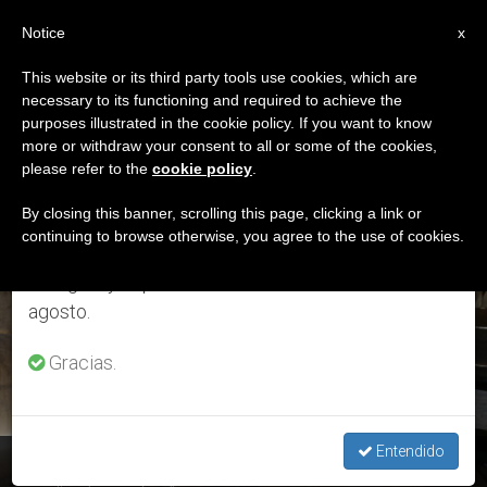
ES
Notice
×
x
Aviso importante
This website or its third party tools use cookies, which are
necessary to its functioning and required to achieve the
Del 27 de julio al 7 de agosto haremos la pausa
ETIQUETA
purposes illustrated in the cookie policy. If you want to know
anual, aprovechando que en el periodo de verano
Posts Tagged ‘Elsa
more or withdraw your consent to all or some of the cookies,
please refer to the
cookie policy
.
se generan menos informaciones y también el
Viaeja Eteje’
consumo de las mismas disminuye.
By closing this banner, scrolling this page, clicking a link or
continuing to browse otherwise, you agree to the use of cookies.
Retomamos el trabajo ordinario de las ediciones
en inglés y español de ZENIT el lunes 10 de
ÚLTIMAS NOTICIAS
agosto.
Gracias.
Entendido
Palma Real, Amazonía de Perú: “La mujer que salvó a su hijo