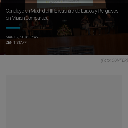
Concluye en Madrid el III Encuentro de Laicos y Religiosos
en Misión Compartida
MAR 07, 2016 17:46
ZENIT STAFF
(Foto: CONFER)