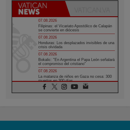
07.08.2026
Filipinas: el Vicariato Apostólico de Calapán
se convierte en diócesis
07.08.2026
Honduras: Los desplazados invisibles de una
crisis olvidada
07.08.2026
Bokalic: "En Argentina el Papa León señalará
el compromiso del cristiano"
07.08.2026
La matanza de niños en Gaza no cesa: 300
muertos en 300 días
07.08.2026
Tagle: La guerra desfigura el mundo, solo la
revelación de Dios lo transfigura
07.08.2026
Presentada la Trienal de Arte de las
Universidades Católicas: «Exercises in
Empathy»
07.08.2026