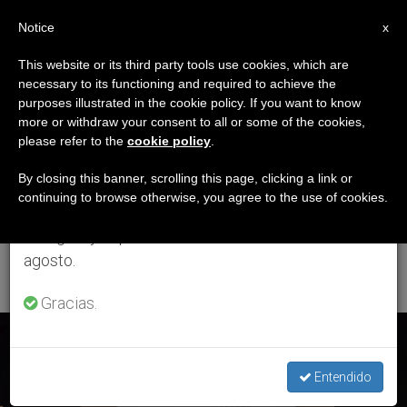
ES
Notice
×
x
Aviso importante
This website or its third party tools use cookies, which are
necessary to its functioning and required to achieve the
Del 27 de julio al 7 de agosto haremos la pausa
ETIQUETA
purposes illustrated in the cookie policy. If you want to know
anual, aprovechando que en el periodo de verano
Posts Tagged
more or withdraw your consent to all or some of the cookies,
please refer to the
cookie policy
.
se generan menos informaciones y también el
‘Encuentro De Laicos Y
consumo de las mismas disminuye.
By closing this banner, scrolling this page, clicking a link or
continuing to browse otherwise, you agree to the use of cookies.
Religiosos En Misión
Retomamos el trabajo ordinario de las ediciones
en inglés y español de ZENIT el lunes 10 de
Compartida’
agosto.
Gracias.
ÚLTIMAS NOTICIAS
Entendido