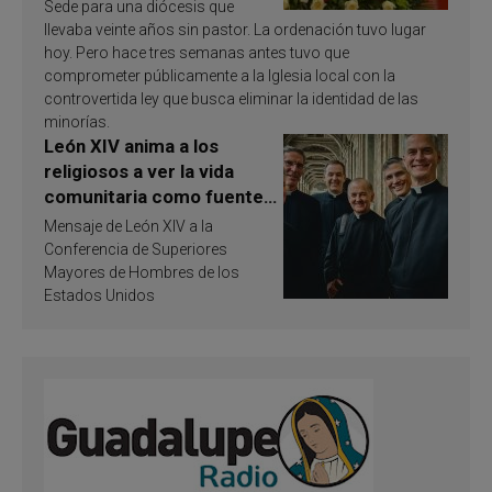
Sede para una diócesis que
llevaba veinte años sin pastor. La ordenación tuvo lugar
hoy. Pero hace tres semanas antes tuvo que
comprometer públicamente a la Iglesia local con la
controvertida ley que busca eliminar la identidad de las
minorías.
León XIV anima a los
religiosos a ver la vida
comunitaria como fuente
de inspiración y
Mensaje de León XIV a la
santificación
Conferencia de Superiores
Mayores de Hombres de los
Estados Unidos