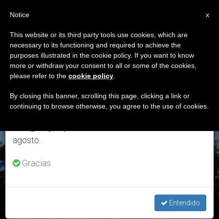
ES
Notice
×
x
Aviso importante
This website or its third party tools use cookies, which are
necessary to its functioning and required to achieve the
Del 27 de julio al 7 de agosto haremos la pausa
ETIQUETA
purposes illustrated in the cookie policy. If you want to know
anual, aprovechando que en el periodo de verano
Posts Tagged
more or withdraw your consent to all or some of the cookies,
please refer to the
cookie policy
.
se generan menos informaciones y también el
‘encuentro’
consumo de las mismas disminuye.
By closing this banner, scrolling this page, clicking a link or
continuing to browse otherwise, you agree to the use of cookies.
Retomamos el trabajo ordinario de las ediciones
en inglés y español de ZENIT el lunes 10 de
ÚLTIMAS NOTICIAS
agosto.
Gracias.
Movimientos Populares: Nota sobre el Encuentro con el
Vaticano
Entendido