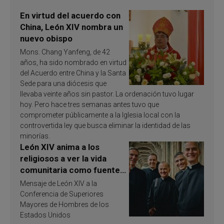
En virtud del acuerdo con
China, León XIV nombra un
nuevo obispo
Mons. Chang Yanfeng, de 42
años, ha sido nombrado en virtud
del Acuerdo entre China y la Santa
Sede para una diócesis que
llevaba veinte años sin pastor. La ordenación tuvo lugar
hoy. Pero hace tres semanas antes tuvo que
comprometer públicamente a la Iglesia local con la
controvertida ley que busca eliminar la identidad de las
minorías.
León XIV anima a los
religiosos a ver la vida
comunitaria como fuente
de inspiración y
Mensaje de León XIV a la
santificación
Conferencia de Superiores
Mayores de Hombres de los
Estados Unidos