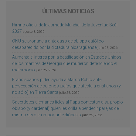
ÚLTIMAS NOTICIAS
Himno oficial de la Jornada Mundial de la Juventud Seúl
2027
agosto 3, 2026
ONU se pronuncia ante caso de obispo católico
desaparecido por la dictadura nicaragüense
julio 25, 2026
Aumenta el interés por la beatificación en Estados Unidos
de los mártires de Georgia que murieron defendiendo el
matrimonio
julio 25, 2026
Franciscanos piden ayuda a Marco Rubio ante
persecución de colonos judíos que afecta a cristianos (y
no sólo) en Tierra Santa
julio 25, 2026
Sacerdotes alemanes fieles al Papa contestan a su propio
obispo (y cardenal) quien les orilla a bendecir parejas del
mismo sexo en importante diócesis
julio 25, 2026