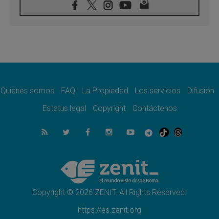
08.08.2026
León XIV visitará el Santuario de la Madre
del Buen Consejo de Genazzano
07.08.2026
Filipinas: el Vicariato Apostólico de Calapán
se convierte en diócesis
07.08.2026
Honduras: Los desplazados invisibles de una
crisis olvidada
Quiénes somos
FAQ
La Propiedad
Los servicios
Difusión
07.08.2026
Bokalic: "En Argentina el Papa León señalará
Estatus legal
Copyright
Contáctenos
el compromiso del cristiano"
07.08.2026
La matanza de niños en Gaza no cesa: 300
muertos en 300 días
07.08.2026
Tagle: La guerra desfigura el mundo, solo la
revelación de Dios lo transfigura
Copyright © 2026 ZENIT. All Rights Reserved.
https://es.zenit.org