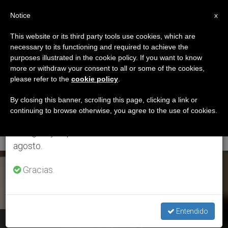
ES
Notice
×
x
Aviso importante
This website or its third party tools use cookies, which are
necessary to its functioning and required to achieve the
Del 27 de julio al 7 de agosto haremos la pausa
ETIQUETA
purposes illustrated in the cookie policy. If you want to know
anual, aprovechando que en el periodo de verano
Posts Tagged
more or withdraw your consent to all or some of the cookies,
please refer to the
cookie policy
.
se generan menos informaciones y también el
‘enfrentamiento
consumo de las mismas disminuye.
By closing this banner, scrolling this page, clicking a link or
continuing to browse otherwise, you agree to the use of cookies.
Militar’
Retomamos el trabajo ordinario de las ediciones
en inglés y español de ZENIT el lunes 10 de
agosto.
ÚLTIMAS NOTICIAS
Gracias.
Entendido
Enfrentamiento militar en Etiopía: El Papa llama al cese de la