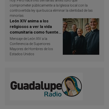
hoy. Pero hace tres semanas antes tuvo que
comprometer públicamente a la Iglesia local con la
controvertida ley que busca eliminar la identidad de las
minorías.
León XIV anima a los
religiosos a ver la vida
comunitaria como fuente
de inspiración y
Mensaje de León XIV a la
santificación
Conferencia de Superiores
Mayores de Hombres de los
Estados Unidos