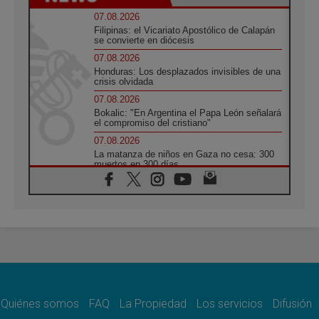
07.08.2026
Filipinas: el Vicariato Apostólico de Calapán
se convierte en diócesis
07.08.2026
Honduras: Los desplazados invisibles de una
crisis olvidada
07.08.2026
Bokalic: "En Argentina el Papa León señalará
el compromiso del cristiano"
07.08.2026
La matanza de niños en Gaza no cesa: 300
muertos en 300 días
07.08.2026
Tagle: La guerra desfigura el mundo, solo la
revelación de Dios lo transfigura
07.08.2026
Presentada la Trienal de Arte de las
Universidades Católicas: «Exercises in
Empathy»
07.08.2026
Fortunatus Nwachukwu: la comunicación
como misión al servicio del Evangelio
Quiénes somos
FAQ
La Propiedad
Los servicios
Difusión
07.08.2026