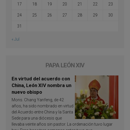
17
18
19
20
21
22
23
24
25
26
27
28
29
30
31
« Jul
PAPA LEÓN XIV
En virtud del acuerdo con
China, León XIV nombra un
nuevo obispo
Mons. Chang Yanfeng, de 42
años, ha sido nombrado en virtud
del Acuerdo entre China y la Santa
Sede para una diócesis que
llevaba veinte años sin pastor. La ordenación tuvo lugar